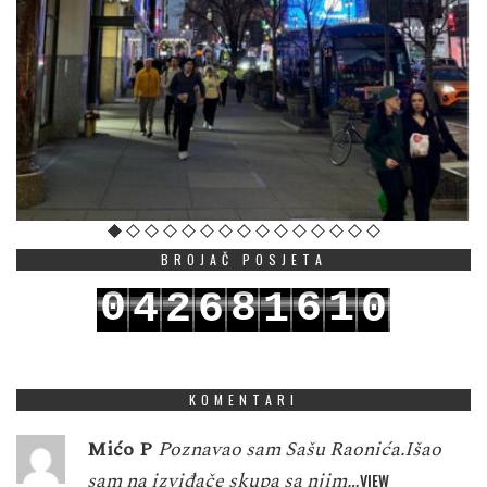
BROJAČ POSJETA
0
8
6
1
4
2
6
1
0
1
9
7
2
5
3
7
2
1
KOMENTARI
Mićo P
Poznavao sam Sašu Raonića.Išao
sam na izviđače skupa sa njim…
VIEW