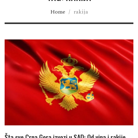
Home
/
rakija
Šta sve Crna Gora izvozi u SAD: Od vina i rakije,