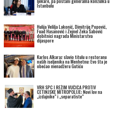
ljekare, pa postani generalna konzulka u
Istanbulu
Hulija Velilja Lakonić, Dimitrije Popović,
Fuad Hasanović i Zejnel Zeka Šabović
dobitnici nagrada Ministarstva
dijaspore
Karlos Alkaraz slavio titulu u restoranu
naših iseljenika na Menhetnu: Evo šta je
obećao menadžeru Gutiću
VRH SPC I REŽIM VUČIĆA PROTIV
CETINJSKE MITROPOLIJE: Novi lov na
„izdajnike” i „separatiste”