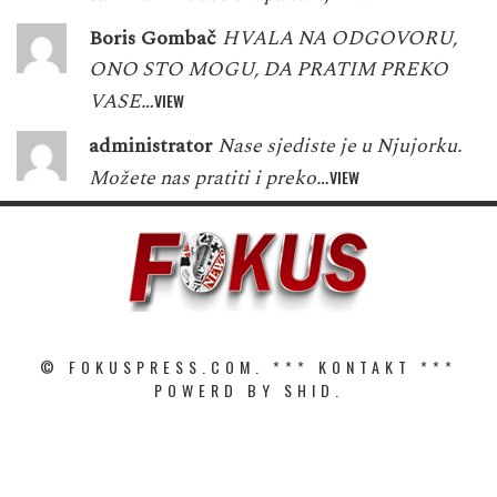
Boris Gombač
HVALA NA ODGOVORU,
ONO STO MOGU, DA PRATIM PREKO
VASE…
VIEW
administrator
Nase sjediste je u Njujorku.
Možete nas pratiti i preko…
VIEW
© FOKUSPRESS.COM. ***
KONTAKT
***
POWERD BY SHID.