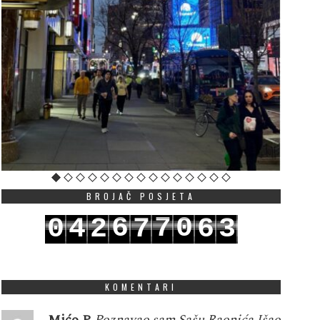
BROJAČ POSJETA
6
7
0
0
4
2
7
6
3
7
8
1
1
5
3
8
7
4
KOMENTARI
Mićo P
Poznavao sam Sašu Raonića.Išao