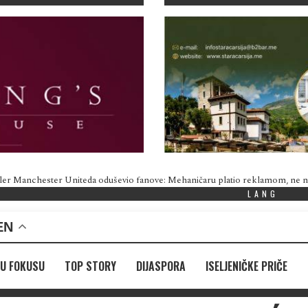
ler Manchester Uniteda oduševio fanove: Mehaničaru platio reklamom, ne
LANG
EN
U FOKUSU
TOP STORY
DIJASPORA
ISELJENIČKE PRIČE