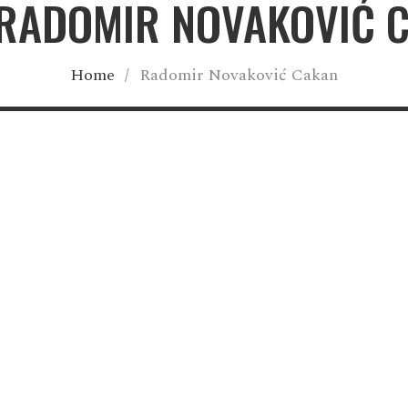
 RADOMIR NOVAKOVIĆ 
Home
/
Radomir Novaković Cakan