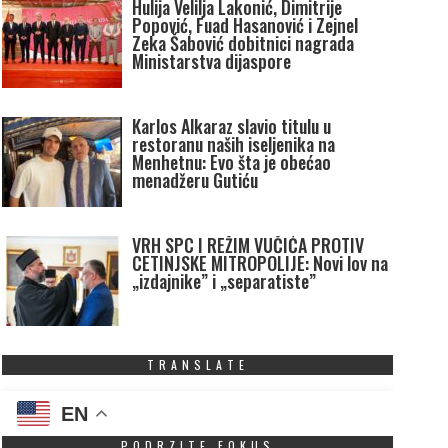
Hulija Velilja Lakonić, Dimitrije
Popović, Fuad Hasanović i Zejnel
Zeka Šabović dobitnici nagrada
Ministarstva dijaspore
Karlos Alkaraz slavio titulu u
restoranu naših iseljenika na
Menhetnu: Evo šta je obećao
menadžeru Gutiću
VRH SPC I REŽIM VUČIĆA PROTIV
CETINJSKE MITROPOLIJE: Novi lov na
„izdajnike” i „separatiste”
TRANSLATE
EN
PODRZITE FOKUS