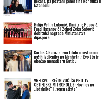
ljekare, pa postani generalna konzulka u
Istanbulu
Hulija Velilja Lakonić, Dimitrije Popović,
Fuad Hasanović i Zejnel Zeka Šabović
dobitnici nagrada Ministarstva
dijaspore
Karlos Alkaraz slavio titulu u restoranu
naših iseljenika na Menhetnu: Evo šta je
obećao menadžeru Gutiću
VRH SPC I REŽIM VUČIĆA PROTIV
CETINJSKE MITROPOLIJE: Novi lov na
„izdajnike” i „separatiste”