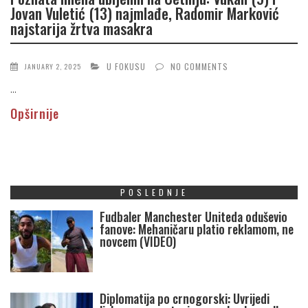
Jovan Vuletić (13) najmlađe, Radomir Marković
najstarija žrtva masakra
U FOKUSU
NO COMMENTS
JANUARY 2, 2025
...
Opširnije
POSLEDNJE
Fudbaler Manchester Uniteda oduševio
fanove: Mehaničaru platio reklamom, ne
novcem (VIDEO)
Diplomatija po crnogorski: Uvrijedi