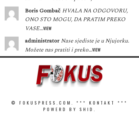
Boris Gombač
HVALA NA ODGOVORU,
ONO STO MOGU, DA PRATIM PREKO
VASE…
VIEW
administrator
Nase sjediste je u Njujorku.
Možete nas pratiti i preko…
VIEW
© FOKUSPRESS.COM. ***
KONTAKT
***
POWERD BY SHID.