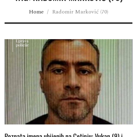
Home
/
Radomir Marković (70)
Poznata imena ubijenih na Cetinju: Vukan (9) i