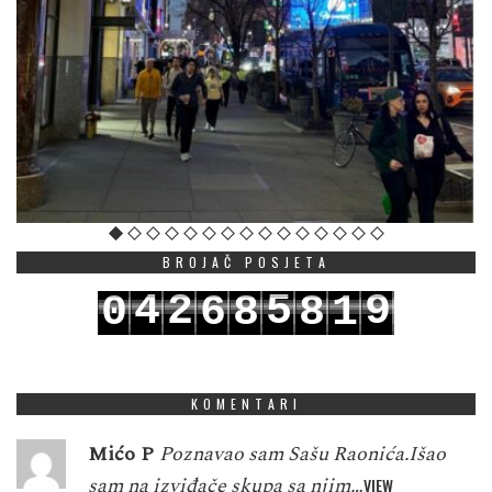
BROJAČ POSJETA
4
2
5
9
0
6
8
8
1
5
3
6
0
1
7
9
9
2
KOMENTARI
Mićo P
Poznavao sam Sašu Raonića.Išao
sam na izviđače skupa sa njim…
VIEW