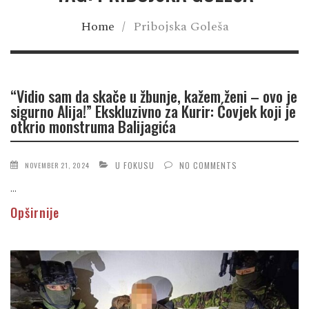
Home
/
Pribojska Goleša
“Vidio sam da skače u žbunje, kažem ženi – ovo je
sigurno Alija!” Ekskluzivno za Kurir: Ćovjek koji je
otkrio monstruma Balijagića
U FOKUSU
NO COMMENTS
NOVEMBER 21, 2024
...
Opširnije