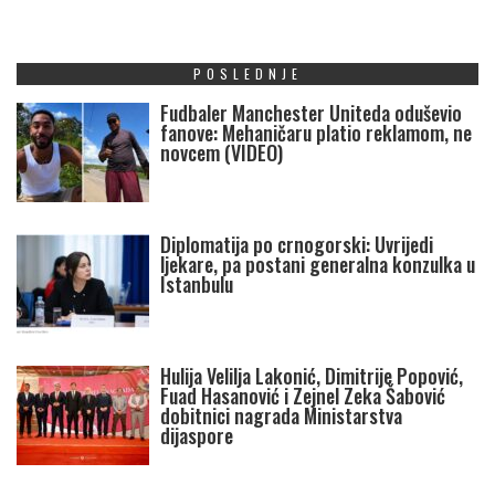
POSLEDNJE
Fudbaler Manchester Uniteda oduševio
fanove: Mehaničaru platio reklamom, ne
novcem (VIDEO)
Diplomatija po crnogorski: Uvrijedi
ljekare, pa postani generalna konzulka u
Istanbulu
Hulija Velilja Lakonić, Dimitrije Popović,
Fuad Hasanović i Zejnel Zeka Šabović
dobitnici nagrada Ministarstva
dijaspore