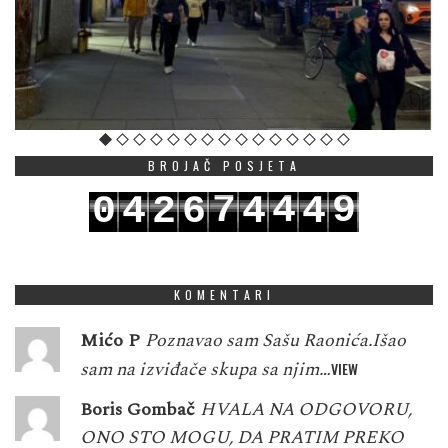
BROJAČ POSJETA
7
4
9
0
4
2
6
4
4
8
5
0
1
5
3
7
5
5
KOMENTARI
Mićo P
Poznavao sam Sašu Raonića.Išao
sam na izviđače skupa sa njim…
VIEW
Boris Gombač
HVALA NA ODGOVORU,
ONO STO MOGU, DA PRATIM PREKO