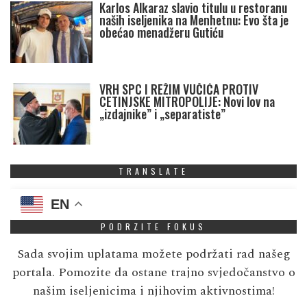
Karlos Alkaraz slavio titulu u restoranu
naših iseljenika na Menhetnu: Evo šta je
obećao menadžeru Gutiću
VRH SPC I REŽIM VUČIĆA PROTIV
CETINJSKE MITROPOLIJE: Novi lov na
„izdajnike” i „separatiste”
TRANSLATE
EN
PODRZITE FOKUS
Sada svojim uplatama možete podržati rad našeg
portala. Pomozite da ostane trajno svjedočanstvo o
našim iseljenicima i njihovim aktivnostima!