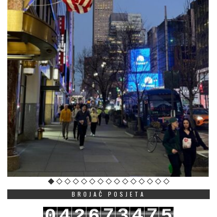
BROJAČ POSJETA
7
3
4
7
0
4
2
6
5