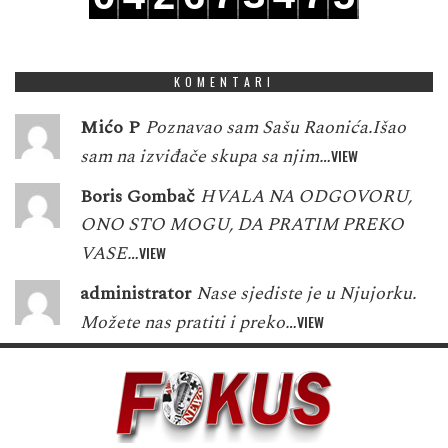
8
4
5
8
1
5
3
7
6
KOMENTARI
Mićo P
Poznavao sam Sašu Raonića.Išao
sam na izviđače skupa sa njim…
VIEW
Boris Gombač
HVALA NA ODGOVORU,
ONO STO MOGU, DA PRATIM PREKO
VASE…
VIEW
administrator
Nase sjediste je u Njujorku.
Možete nas pratiti i preko…
VIEW