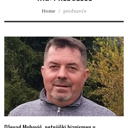
Home
/
preduzeće
Dževad Muhović, petnjički biznismen u