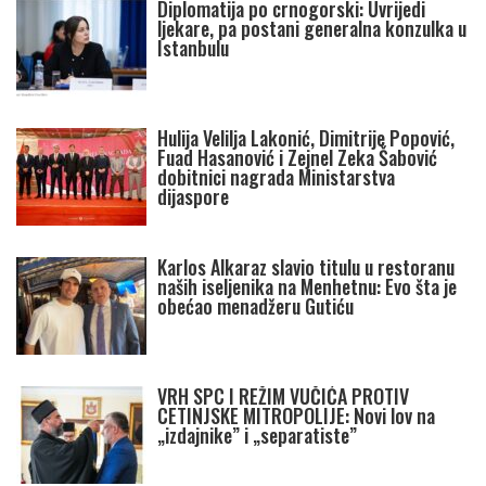
Diplomatija po crnogorski: Uvrijedi
ljekare, pa postani generalna konzulka u
Istanbulu
Hulija Velilja Lakonić, Dimitrije Popović,
Fuad Hasanović i Zejnel Zeka Šabović
dobitnici nagrada Ministarstva
dijaspore
Karlos Alkaraz slavio titulu u restoranu
naših iseljenika na Menhetnu: Evo šta je
obećao menadžeru Gutiću
VRH SPC I REŽIM VUČIĆA PROTIV
CETINJSKE MITROPOLIJE: Novi lov na
„izdajnike” i „separatiste”