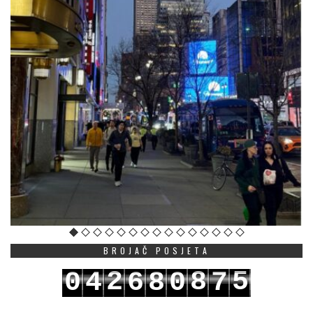
BROJAČ POSJETA
2
8
5
0
4
6
8
0
7
3
9
6
1
5
7
9
1
8