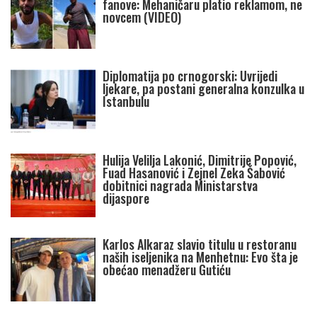
fanove: Mehaničaru platio reklamom, ne
novcem (VIDEO)
Diplomatija po crnogorski: Uvrijedi
ljekare, pa postani generalna konzulka u
Istanbulu
Hulija Velilja Lakonić, Dimitrije Popović,
Fuad Hasanović i Zejnel Zeka Šabović
dobitnici nagrada Ministarstva
dijaspore
Karlos Alkaraz slavio titulu u restoranu
naših iseljenika na Menhetnu: Evo šta je
obećao menadžeru Gutiću