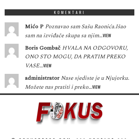
KOMENTARI
Mićo P
Poznavao sam Sašu Raonića.Išao
sam na izviđače skupa sa njim…
VIEW
Boris Gombač
HVALA NA ODGOVORU,
ONO STO MOGU, DA PRATIM PREKO
VASE…
VIEW
administrator
Nase sjediste je u Njujorku.
Možete nas pratiti i preko…
VIEW