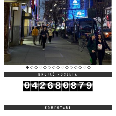
BROJAČ POSJETA
0
4
2
0
7
6
8
8
9
1
5
3
1
8
7
9
9
0
KOMENTARI