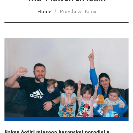
Home
/
Pravda za Kana
Nakon četiri mjeseca bosanskoj porodici u