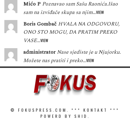
Mićo P
Poznavao sam Sašu Raonića.Išao
sam na izviđače skupa sa njim…
VIEW
Boris Gombač
HVALA NA ODGOVORU,
ONO STO MOGU, DA PRATIM PREKO
VASE…
VIEW
administrator
Nase sjediste je u Njujorku.
Možete nas pratiti i preko…
VIEW
© FOKUSPRESS.COM. ***
KONTAKT
***
POWERD BY SHID.