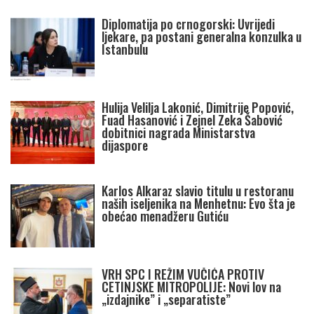
Diplomatija po crnogorski: Uvrijedi
ljekare, pa postani generalna konzulka u
Istanbulu
Hulija Velilja Lakonić, Dimitrije Popović,
Fuad Hasanović i Zejnel Zeka Šabović
dobitnici nagrada Ministarstva
dijaspore
Karlos Alkaraz slavio titulu u restoranu
naših iseljenika na Menhetnu: Evo šta je
obećao menadžeru Gutiću
VRH SPC I REŽIM VUČIĆA PROTIV
CETINJSKE MITROPOLIJE: Novi lov na
„izdajnike” i „separatiste”