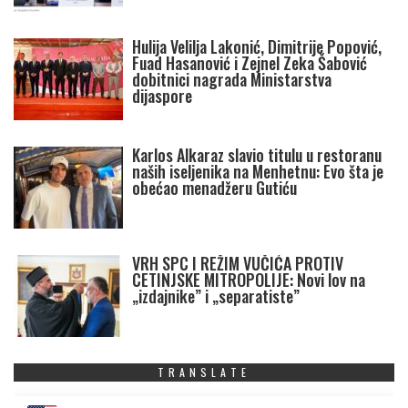
Hulija Velilja Lakonić, Dimitrije Popović,
Fuad Hasanović i Zejnel Zeka Šabović
dobitnici nagrada Ministarstva
dijaspore
Karlos Alkaraz slavio titulu u restoranu
naših iseljenika na Menhetnu: Evo šta je
obećao menadžeru Gutiću
VRH SPC I REŽIM VUČIĆA PROTIV
CETINJSKE MITROPOLIJE: Novi lov na
„izdajnike” i „separatiste”
TRANSLATE