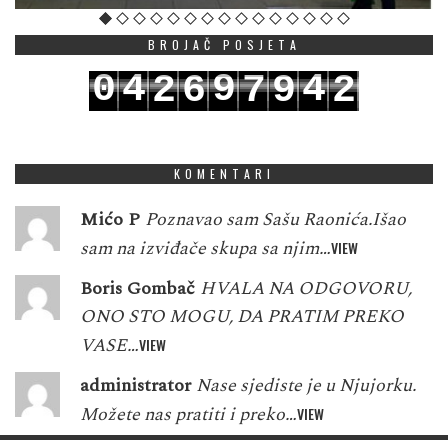
BROJAČ POSJETA
0
4
9
4
2
6
7
9
2
1
5
0
5
3
7
8
0
3
KOMENTARI
Mićo P
Poznavao sam Sašu Raonića.Išao
sam na izviđače skupa sa njim…
VIEW
Boris Gombač
HVALA NA ODGOVORU,
ONO STO MOGU, DA PRATIM PREKO
VASE…
VIEW
administrator
Nase sjediste je u Njujorku.
Možete nas pratiti i preko…
VIEW