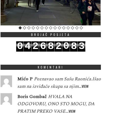
BROJAČ POSJETA
0
0
4
2
6
8
2
8
3
1
1
5
3
7
9
3
9
4
KOMENTARI
Mićo P
Poznavao sam Sašu Raonića.Išao
sam na izviđače skupa sa njim…
VIEW
Boris Gombač
HVALA NA
ODGOVORU, ONO STO MOGU, DA
PRATIM PREKO VASE…
VIEW