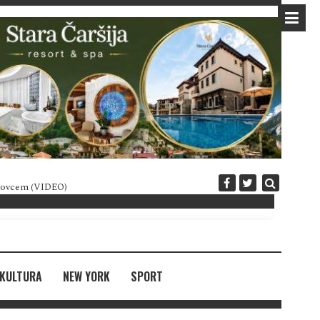
 novcem (VIDEO)
Diplomatija po crnogorski
KULTURA
NEW YORK
SPORT