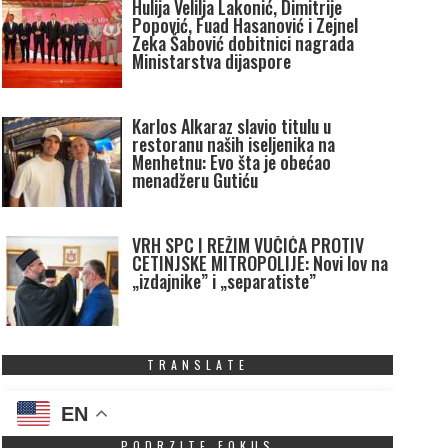
Hulija Velilja Lakonić, Dimitrije
Popović, Fuad Hasanović i Zejnel
Zeka Šabović dobitnici nagrada
Ministarstva dijaspore
Karlos Alkaraz slavio titulu u
restoranu naših iseljenika na
Menhetnu: Evo šta je obećao
menadžeru Gutiću
VRH SPC I REŽIM VUČIĆA PROTIV
CETINJSKE MITROPOLIJE: Novi lov na
„izdajnike” i „separatiste”
TRANSLATE
EN
PODRZITE FOKUS