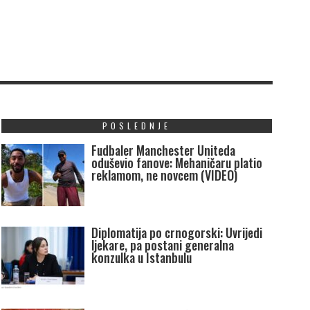
POSLEDNJE
Fudbaler Manchester Uniteda
oduševio fanove: Mehaničaru platio
reklamom, ne novcem (VIDEO)
Diplomatija po crnogorski: Uvrijedi
ljekare, pa postani generalna
konzulka u Istanbulu