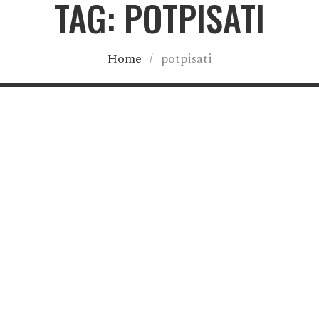
TAG: POTPISATI
Home
/
potpisati