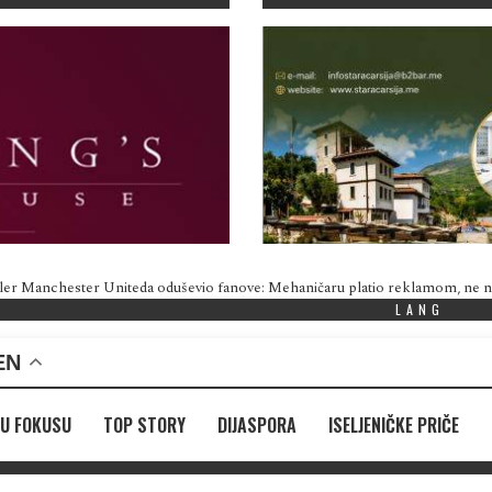
ler Manchester Uniteda oduševio fanove: Mehaničaru platio reklamom, ne
LANG
EN
U FOKUSU
TOP STORY
DIJASPORA
ISELJENIČKE PRIČE