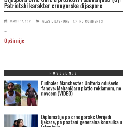
Patriotski karakter crnogorske dijaspore
GLAS DIJASPORE
NO COMMENTS
MARCH 17, 2021
...
Opširnije
POSLEDNJE
Fudbaler Manchester Uniteda oduševio
fanove: Mehaničaru platio reklamom, ne
novcem (VIDEO)
Diplomatija po crnogorski: Uvrijedi
ljekare, pa postani generalna konzulka u