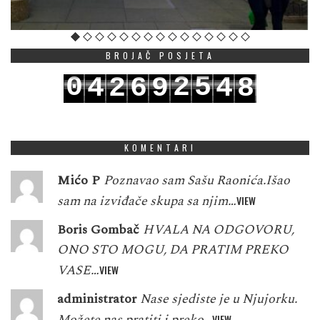
BROJAČ POSJETA
0
2
5
4
2
6
9
4
8
1
3
6
5
3
7
0
5
9
KOMENTARI
Mićo P
Poznavao sam Sašu Raonića.Išao
sam na izviđače skupa sa njim…
VIEW
Boris Gombač
HVALA NA ODGOVORU,
ONO STO MOGU, DA PRATIM PREKO
VASE…
VIEW
administrator
Nase sjediste je u Njujorku.
Možete nas pratiti i preko…
VIEW