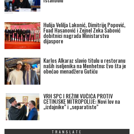
Istanbulu
Hulija Velilja Lakonić, Dimitrije Popović,
Fuad Hasanović i Zejnel Zeka Šabović
dobitnici nagrada Ministarstva
dijaspore
Karlos Alkaraz slavio titulu u restoranu
naših iseljenika na Menhetnu: Evo šta je
obećao menadžeru Gutiću
VRH SPC I REŽIM VUČIĆA PROTIV
CETINJSKE MITROPOLIJE: Novi lov na
„izdajnike” i „separatiste”
TRANSLATE