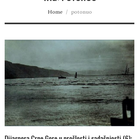
Home
/
potonuo
Dijaspora Crne Gore u prošlosti i sadašnjosti (6):