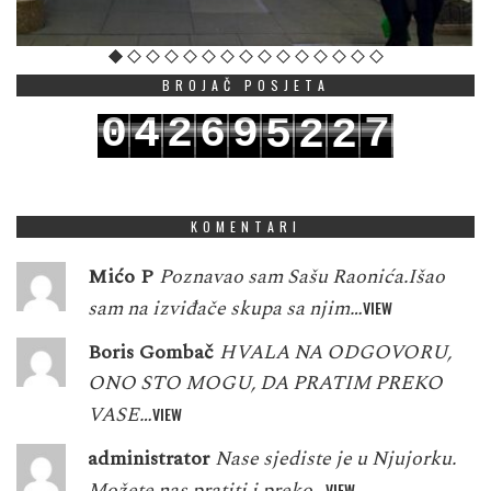
BROJAČ POSJETA
0
4
2
6
9
7
5
2
2
1
5
3
7
0
8
6
3
3
KOMENTARI
Mićo P
Poznavao sam Sašu Raonića.Išao
sam na izviđače skupa sa njim…
VIEW
Boris Gombač
HVALA NA ODGOVORU,
ONO STO MOGU, DA PRATIM PREKO
VASE…
VIEW
administrator
Nase sjediste je u Njujorku.
Možete nas pratiti i preko…
VIEW