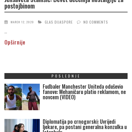
postojbinom
GLAS DIJASPORE
NO COMMENTS
MARCH 12, 2020
...
Opširnije
POSLEDNJE
Fudbaler Manchester Uniteda oduševio
fanove: Mehaničaru platio reklamom, ne
novcem (VIDEO)
Diplomatija po crnogorski: Uvrijedi
ljekare, pa postani generalna konzulka u