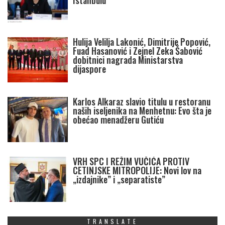
Istanbulu
Hulija Velilja Lakonić, Dimitrije Popović,
Fuad Hasanović i Zejnel Zeka Šabović
dobitnici nagrada Ministarstva
dijaspore
Karlos Alkaraz slavio titulu u restoranu
naših iseljenika na Menhetnu: Evo šta je
obećao menadžeru Gutiću
VRH SPC I REŽIM VUČIĆA PROTIV
CETINJSKE MITROPOLIJE: Novi lov na
„izdajnike” i „separatiste”
TRANSLATE