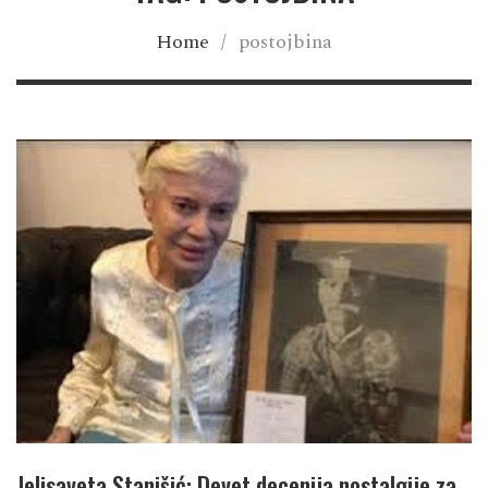
Home
/
postojbina
Jelisaveta Stanišić: Devet decenija nostalgije za