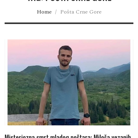
Home
/
Pošta Crne Gore
Misteriozna smrt mladog poštara: Miloša vezanih