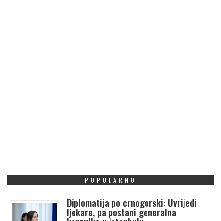
POPULARNO
Diplomatija po crnogorski: Uvrijedi
ljekare, pa postani generalna