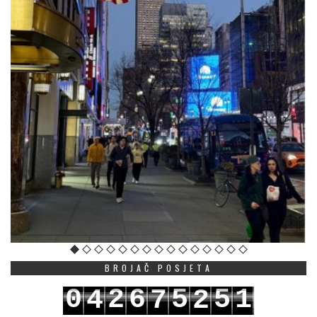
BROJAČ POSJETA
0
2
6
5
5
1
4
7
2