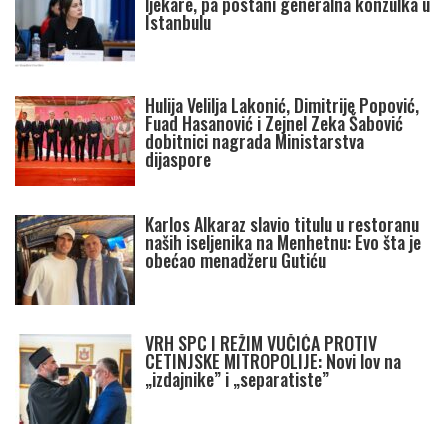
ljekare, pa postani generalna konzulka u
Istanbulu
Hulija Velilja Lakonić, Dimitrije Popović,
Fuad Hasanović i Zejnel Zeka Šabović
dobitnici nagrada Ministarstva
dijaspore
Karlos Alkaraz slavio titulu u restoranu
naših iseljenika na Menhetnu: Evo šta je
obećao menadžeru Gutiću
VRH SPC I REŽIM VUČIĆA PROTIV
CETINJSKE MITROPOLIJE: Novi lov na
„izdajnike” i „separatiste”