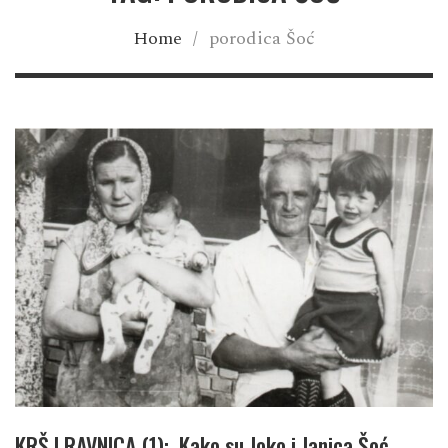
Home
/
porodica Šoć
KRŠ I RAVNICA (1): Kako su Joko i Janica Šoć