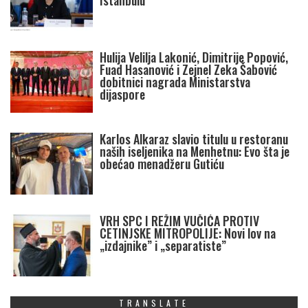
Istanbulu
Hulija Velilja Lakonić, Dimitrije Popović,
Fuad Hasanović i Zejnel Zeka Šabović
dobitnici nagrada Ministarstva
dijaspore
Karlos Alkaraz slavio titulu u restoranu
naših iseljenika na Menhetnu: Evo šta je
obećao menadžeru Gutiću
VRH SPC I REŽIM VUČIĆA PROTIV
CETINJSKE MITROPOLIJE: Novi lov na
„izdajnike” i „separatiste”
TRANSLATE