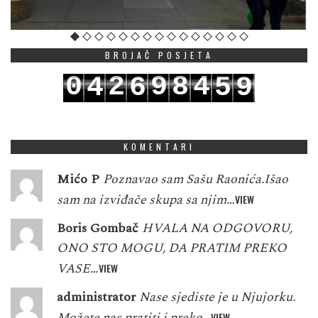
BROJAČ POSJETA
0
2
9
8
4
4
6
5
9
1
3
0
9
5
5
7
6
0
KOMENTARI
Mićo P
Poznavao sam Sašu Raonića.Išao
sam na izviđače skupa sa njim…
VIEW
Boris Gombač
HVALA NA ODGOVORU,
ONO STO MOGU, DA PRATIM PREKO
VASE…
VIEW
administrator
Nase sjediste je u Njujorku.
Možete nas pratiti i preko…
VIEW