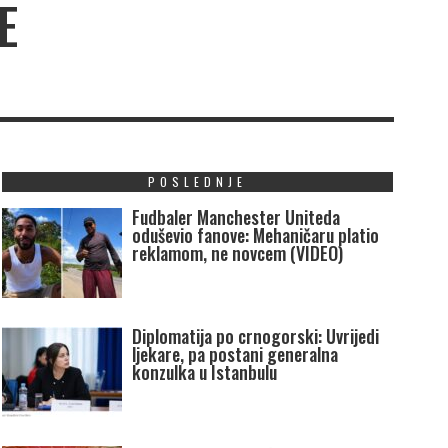
E
POSLEDNJE
Fudbaler Manchester Uniteda
oduševio fanove: Mehaničaru platio
reklamom, ne novcem (VIDEO)
Diplomatija po crnogorski: Uvrijedi
ljekare, pa postani generalna
konzulka u Istanbulu