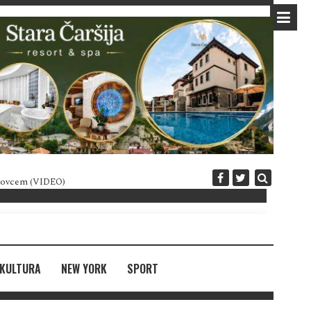
 novcem (VIDEO)
Diplomatija po crnogorski
KULTURA
NEW YORK
SPORT