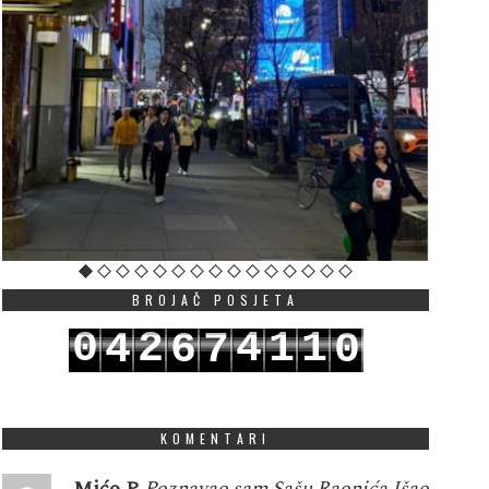
BROJAČ POSJETA
0
2
4
1
1
4
6
7
0
1
3
5
2
2
5
7
8
1
KOMENTARI
Mićo P
Poznavao sam Sašu Raonića.Išao