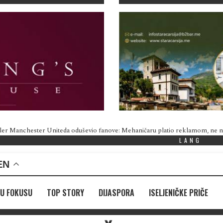
ler Manchester Uniteda oduševio fanove: Mehaničaru platio reklamom, ne
LANG
EN
U FOKUSU
TOP STORY
DIJASPORA
ISELJENIČKE PRIČE