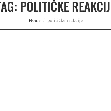
TAG: POLITIČKE REAKCIJ
Home
/
političke reakcije