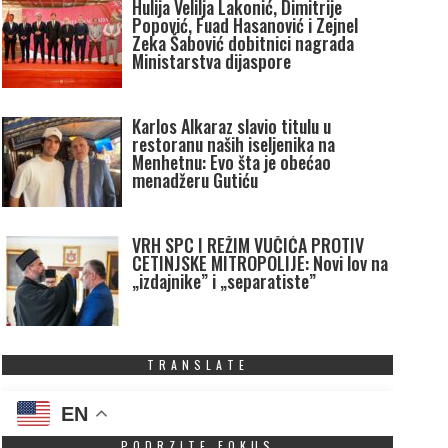
Hulija Velilja Lakonić, Dimitrije
Popović, Fuad Hasanović i Zejnel
Zeka Šabović dobitnici nagrada
Ministarstva dijaspore
Karlos Alkaraz slavio titulu u
restoranu naših iseljenika na
Menhetnu: Evo šta je obećao
menadžeru Gutiću
VRH SPC I REŽIM VUČIĆA PROTIV
CETINJSKE MITROPOLIJE: Novi lov na
„izdajnike” i „separatiste”
TRANSLATE
EN
PODRZITE FOKUS