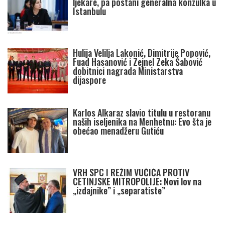
ljekare, pa postani generalna konzulka u
Istanbulu
Hulija Velilja Lakonić, Dimitrije Popović,
Fuad Hasanović i Zejnel Zeka Šabović
dobitnici nagrada Ministarstva
dijaspore
Karlos Alkaraz slavio titulu u restoranu
naših iseljenika na Menhetnu: Evo šta je
obećao menadžeru Gutiću
VRH SPC I REŽIM VUČIĆA PROTIV
CETINJSKE MITROPOLIJE: Novi lov na
„izdajnike” i „separatiste”