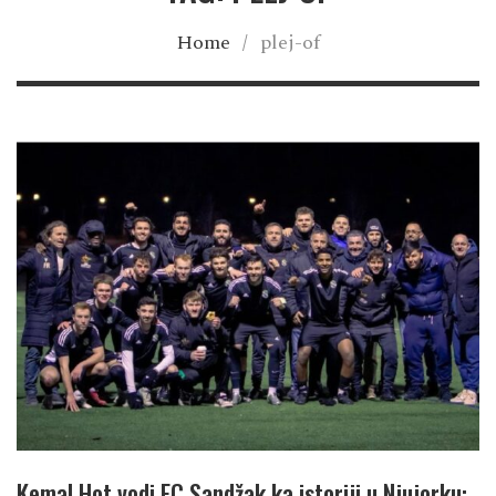
Home
/
plej-of
Kemal Hot vodi FC Sandžak ka istoriji u Njujorku: