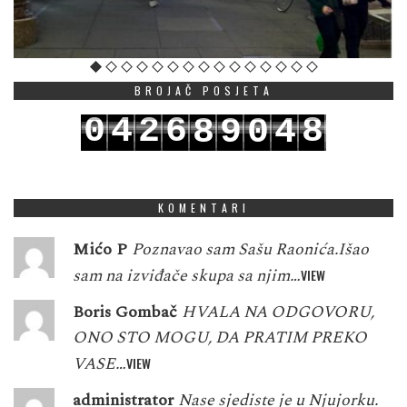
BROJAČ POSJETA
0
4
2
6
8
8
9
0
4
1
5
3
7
9
9
0
1
5
KOMENTARI
Mićo P
Poznavao sam Sašu Raonića.Išao
sam na izviđače skupa sa njim…
VIEW
Boris Gombač
HVALA NA ODGOVORU,
ONO STO MOGU, DA PRATIM PREKO
VASE…
VIEW
administrator
Nase sjediste je u Njujorku.