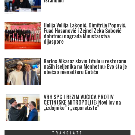
Istanbulu
Hulija Velilja Lakonić, Dimitrije Popović,
Fuad Hasanović i Zejnel Zeka Šabović
dobitnici nagrada Ministarstva
dijaspore
Karlos Alkaraz slavio titulu u restoranu
naših iseljenika na Menhetnu: Evo šta je
obećao menadžeru Gutiću
VRH SPC I REŽIM VUČIĆA PROTIV
CETINJSKE MITROPOLIJE: Novi lov na
„izdajnike” i „separatiste”
TRANSLATE