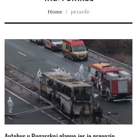
Home
/
petarde
Autobus u Bugarskoj planuo jer je prevozio