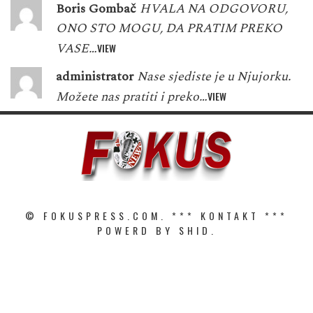
Boris Gombač
HVALA NA ODGOVORU,
ONO STO MOGU, DA PRATIM PREKO
VASE…
VIEW
administrator
Nase sjediste je u Njujorku.
Možete nas pratiti i preko…
VIEW
© FOKUSPRESS.COM. ***
KONTAKT
***
POWERD BY SHID.