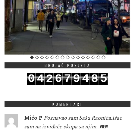
BROJAČ POSJETA
0
6
7
9
4
8
5
4
2
1
7
8
0
5
9
6
5
3
KOMENTARI
Mićo P
Poznavao sam Sašu Raonića.Išao
sam na izviđače skupa sa njim…
VIEW