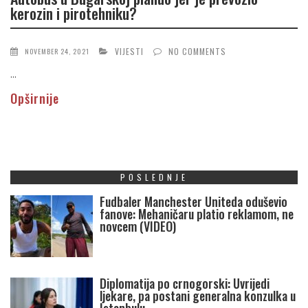
kerozin i pirotehniku?
VIJESTI
NO COMMENTS
NOVEMBER 24, 2021
...
Opširnije
POSLEDNJE
Fudbaler Manchester Uniteda oduševio
fanove: Mehaničaru platio reklamom, ne
novcem (VIDEO)
Diplomatija po crnogorski: Uvrijedi
ljekare, pa postani generalna konzulka u