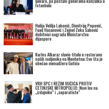
ljekare, pa postani generalna konzulka u
Istanbulu
Hulija Velilja Lakonić, Dimitrije Popović,
Fuad Hasanović i Zejnel Zeka Šabović
dobitnici nagrada Ministarstva
dijaspore
Karlos Alkaraz slavio titulu u restoranu
naših iseljenika na Menhetnu: Evo šta je
obećao menadžeru Gutiću
VRH SPC I REŽIM VUČIĆA PROTIV
CETINJSKE MITROPOLIJE: Novi lov na
„izdajnike” i „separatiste”