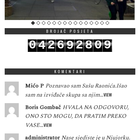
BROJAČ POSJETA
0
2
6
2
8
0
9
4
9
1
3
7
3
9
1
0
5
0
KOMENTARI
Mićo P
Poznavao sam Sašu Raonića.Išao
sam na izviđače skupa sa njim…
VIEW
Boris Gombač
HVALA NA ODGOVORU,
ONO STO MOGU, DA PRATIM PREKO
VASE…
VIEW
administrator
Nase sjediste je u Njujorku.