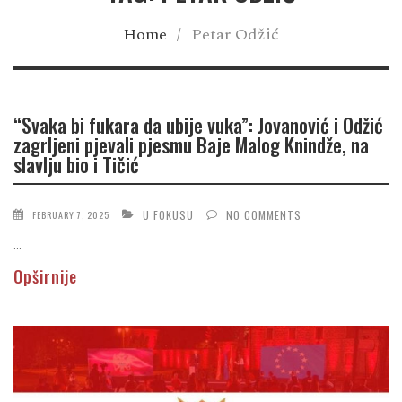
Home
/
Petar Odžić
“Svaka bi fukara da ubije vuka”: Jovanović i Odžić
zagrljeni pjevali pjesmu Baje Malog Knindže, na
slavlju bio i Tičić
U FOKUSU
NO COMMENTS
FEBRUARY 7, 2025
...
Opširnije