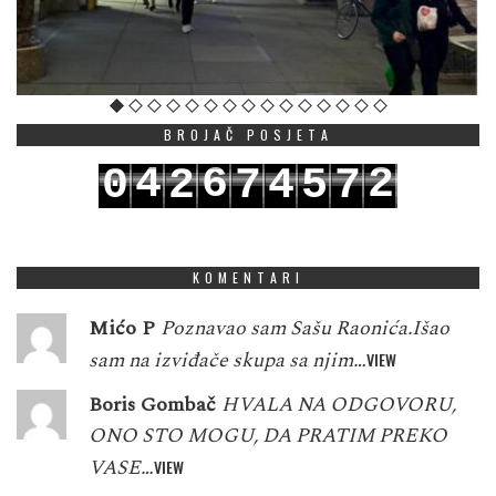
BROJAČ POSJETA
4
6
2
0
2
7
4
5
7
5
7
3
1
3
8
5
6
8
KOMENTARI
Mićo P
Poznavao sam Sašu Raonića.Išao
sam na izviđače skupa sa njim…
VIEW
Boris Gombač
HVALA NA ODGOVORU,
ONO STO MOGU, DA PRATIM PREKO
VASE…
VIEW