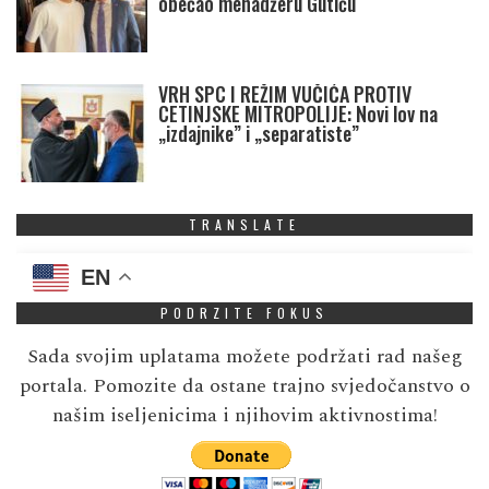
obećao menadžeru Gutiću
VRH SPC I REŽIM VUČIĆA PROTIV
CETINJSKE MITROPOLIJE: Novi lov na
„izdajnike” i „separatiste”
TRANSLATE
EN
PODRZITE FOKUS
Sada svojim uplatama možete podržati rad našeg
portala. Pomozite da ostane trajno svjedočanstvo o
našim iseljenicima i njihovim aktivnostima!