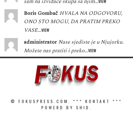
sam na izviđače skupa sa njim…
VIEW
Boris Gombač
HVALA NA ODGOVORU,
ONO STO MOGU, DA PRATIM PREKO
VASE…
VIEW
administrator
Nase sjediste je u Njujorku.
Možete nas pratiti i preko…
VIEW
© FOKUSPRESS.COM. ***
KONTAKT
***
POWERD BY SHID.