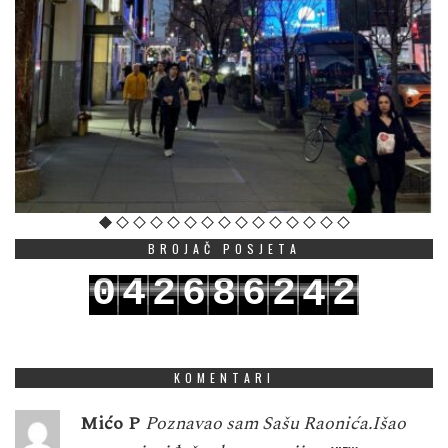
BROJAČ POSJETA
0
4
2
6
8
6
2
2
4
1
5
3
7
9
7
3
3
5
KOMENTARI
Mićo P
Poznavao sam Sašu Raonića.Išao