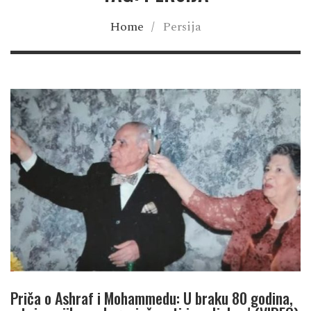
Home
/
Persija
Priča o Ashraf i Mohammedu: U braku 80 godina,