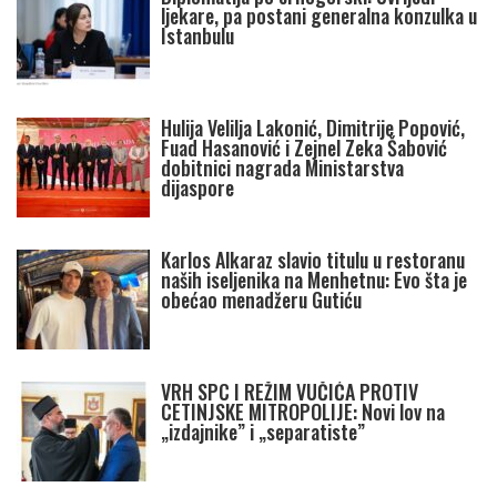
ljekare, pa postani generalna konzulka u
Istanbulu
Hulija Velilja Lakonić, Dimitrije Popović,
Fuad Hasanović i Zejnel Zeka Šabović
dobitnici nagrada Ministarstva
dijaspore
Karlos Alkaraz slavio titulu u restoranu
naših iseljenika na Menhetnu: Evo šta je
obećao menadžeru Gutiću
VRH SPC I REŽIM VUČIĆA PROTIV
CETINJSKE MITROPOLIJE: Novi lov na
„izdajnike” i „separatiste”