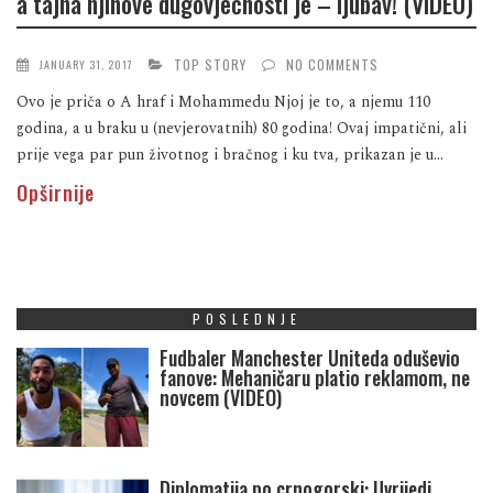
a tajna njihove dugovječnosti je – ljubav! (VIDEO)
TOP STORY
NO COMMENTS
JANUARY 31, 2017
Ovo je priča o A hraf i Mohammedu Njoj je to, a njemu 110
godina, a u braku u (nevjerovatnih) 80 godina! Ovaj impatični, ali
prije vega par pun životnog i bračnog i ku tva, prikazan je u...
Opširnije
POSLEDNJE
Fudbaler Manchester Uniteda oduševio
fanove: Mehaničaru platio reklamom, ne
novcem (VIDEO)
Diplomatija po crnogorski: Uvrijedi