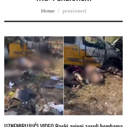
Home
/
penzioneri
UZNEMIRUJUĆI VIDEO Ruski avioni zasuli bombama