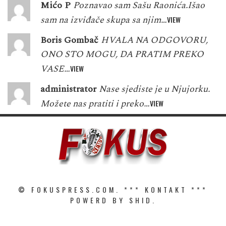
Mićo P
Poznavao sam Sašu Raonića.Išao
sam na izviđače skupa sa njim…
VIEW
Boris Gombač
HVALA NA ODGOVORU,
ONO STO MOGU, DA PRATIM PREKO
VASE…
VIEW
administrator
Nase sjediste je u Njujorku.
Možete nas pratiti i preko…
VIEW
© FOKUSPRESS.COM. ***
KONTAKT
***
POWERD BY SHID.