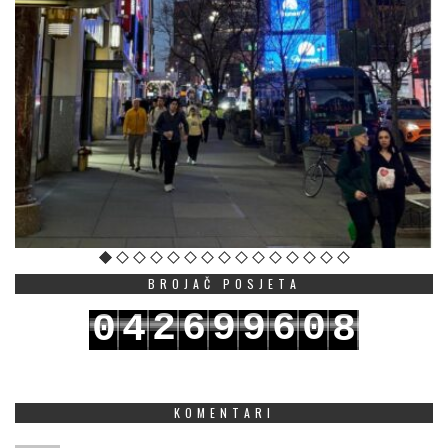
BROJAČ POSJETA
2
6
9
9
6
0
0
4
8
3
7
0
0
7
1
1
5
9
KOMENTARI