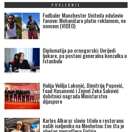
POSLEDNJE
Fudbaler Manchester Uniteda oduševio
fanove: Mehaničaru platio reklamom, ne
novcem (VIDEO)
Diplomatija po crnogorski: Uvrijedi
ljekare, pa postani generalna konzulka u
Istanbulu
Hulija Velilja Lakonić, Dimitrije Popović,
Fuad Hasanović i Zejnel Zeka Šabović
dobitnici nagrada Ministarstva
dijaspore
Karlos Alkaraz slavio titulu u restoranu
naših iseljenika na Menhetnu: Evo šta je
obećao menadžeru Gutiću