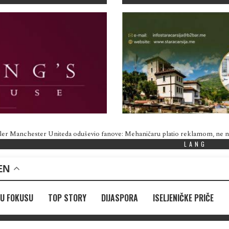
ler Manchester Uniteda oduševio fanove: Mehaničaru platio reklamom, ne
LANG
EN
U FOKUSU
TOP STORY
DIJASPORA
ISELJENIČKE PRIČE