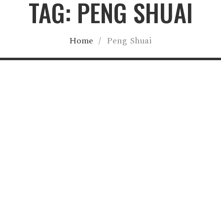
TAG: PENG SHUAI
Home
/
Peng Shuai