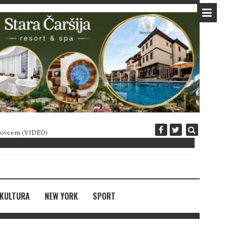
 novcem (VIDEO)
Diplomatija po crnogorski
KULTURA
NEW YORK
SPORT