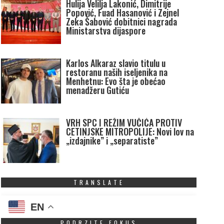
Hulija Velilja Lakonić, Dimitrije
Popović, Fuad Hasanović i Zejnel
Zeka Šabović dobitnici nagrada
Ministarstva dijaspore
Karlos Alkaraz slavio titulu u
restoranu naših iseljenika na
Menhetnu: Evo šta je obećao
menadžeru Gutiću
VRH SPC I REŽIM VUČIĆA PROTIV
CETINJSKE MITROPOLIJE: Novi lov na
„izdajnike” i „separatiste”
TRANSLATE
EN
PODRZITE FOKUS