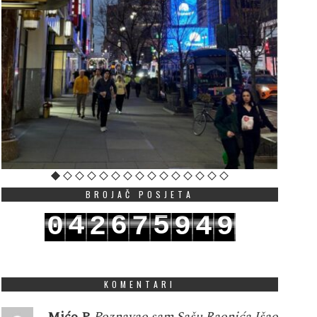
BROJAČ POSJETA
4
6
5
0
2
7
9
4
9
5
7
6
1
3
8
0
5
0
KOMENTARI
Mićo P
Poznavao sam Sašu Raonića.Išao