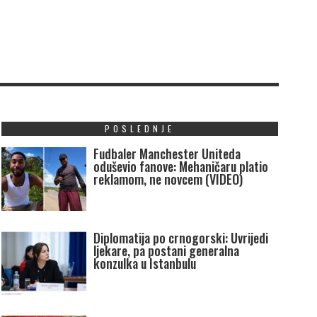
POSLEDNJE
Fudbaler Manchester Uniteda
oduševio fanove: Mehaničaru platio
reklamom, ne novcem (VIDEO)
Diplomatija po crnogorski: Uvrijedi
ljekare, pa postani generalna
konzulka u Istanbulu