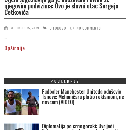
njegovim podvizima: Ovo je slavni otac Sergeja
Ćetkovića
U FOKUSU
NO COMMENTS
SEPTEMBER 25, 2023
...
Opširnije
POSLEDNJE
Fudbaler Manchester Uniteda oduševio
fanove: Mehaničaru platio reklamom, ne
novcem (VIDEO)
Diplomatija po crnogorski: Uvrijedi