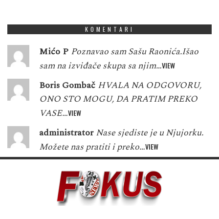
8
3
3
6
1
5
3
7
2
KOMENTARI
Mićo P
Poznavao sam Sašu Raonića.Išao
sam na izviđače skupa sa njim…
VIEW
Boris Gombač
HVALA NA ODGOVORU,
ONO STO MOGU, DA PRATIM PREKO
VASE…
VIEW
administrator
Nase sjediste je u Njujorku.
Možete nas pratiti i preko…
VIEW