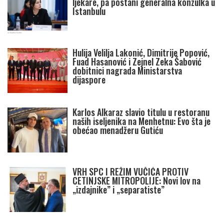
ljekare, pa postani generalna konzulka u
Istanbulu
Hulija Velilja Lakonić, Dimitrije Popović,
Fuad Hasanović i Zejnel Zeka Šabović
dobitnici nagrada Ministarstva
dijaspore
Karlos Alkaraz slavio titulu u restoranu
naših iseljenika na Menhetnu: Evo šta je
obećao menadžeru Gutiću
VRH SPC I REŽIM VUČIĆA PROTIV
CETINJSKE MITROPOLIJE: Novi lov na
„izdajnike” i „separatiste”