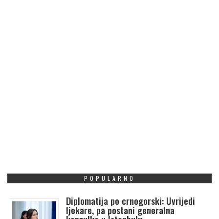
POPULARNO
Diplomatija po crnogorski: Uvrijedi
ljekare, pa postani generalna