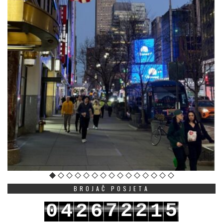
BROJAČ POSJETA
7
2
2
5
0
4
2
6
1