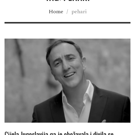
Home
/
pehari
Cijela Jugoslavija ga je obožavala i divila se