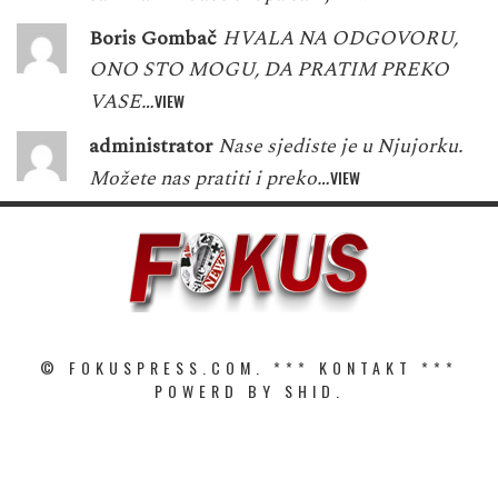
Boris Gombač
HVALA NA ODGOVORU,
ONO STO MOGU, DA PRATIM PREKO
VASE…
VIEW
administrator
Nase sjediste je u Njujorku.
Možete nas pratiti i preko…
VIEW
© FOKUSPRESS.COM. ***
KONTAKT
***
POWERD BY SHID.