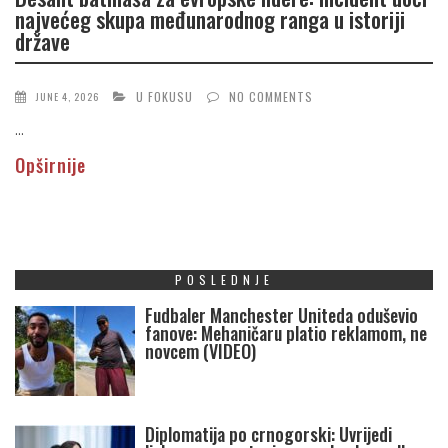
najvećeg skupa međunarodnog ranga u istoriji
države
U FOKUSU
NO COMMENTS
JUNE 4, 2026
...
Opširnije
POSLEDNJE
Fudbaler Manchester Uniteda oduševio
fanove: Mehaničaru platio reklamom, ne
novcem (VIDEO)
Diplomatija po crnogorski: Uvrijedi