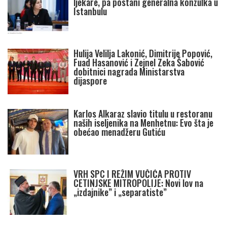
ljekare, pa postani generalna konzulka u
Istanbulu
Hulija Velilja Lakonić, Dimitrije Popović,
Fuad Hasanović i Zejnel Zeka Šabović
dobitnici nagrada Ministarstva
dijaspore
Karlos Alkaraz slavio titulu u restoranu
naših iseljenika na Menhetnu: Evo šta je
obećao menadžeru Gutiću
VRH SPC I REŽIM VUČIĆA PROTIV
CETINJSKE MITROPOLIJE: Novi lov na
„izdajnike” i „separatiste”