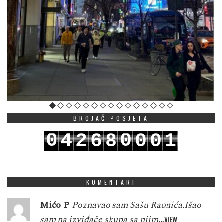
BROJAČ POSJETA
0
0
4
2
6
8
0
0
1
1
1
5
3
7
9
1
1
2
KOMENTARI
Mićo P
Poznavao sam Sašu Raonića.Išao
sam na izviđače skupa sa njim…
VIEW