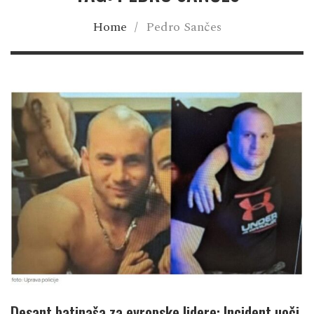
Home
/
Pedro Sančes
Desant batinaša za evropske lidere: Incident uoči