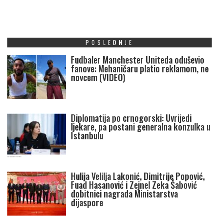
POSLEDNJE
Fudbaler Manchester Uniteda oduševio
fanove: Mehaničaru platio reklamom, ne
novcem (VIDEO)
Diplomatija po crnogorski: Uvrijedi
ljekare, pa postani generalna konzulka u
Istanbulu
Hulija Velilja Lakonić, Dimitrije Popović,
Fuad Hasanović i Zejnel Zeka Šabović
dobitnici nagrada Ministarstva
dijaspore