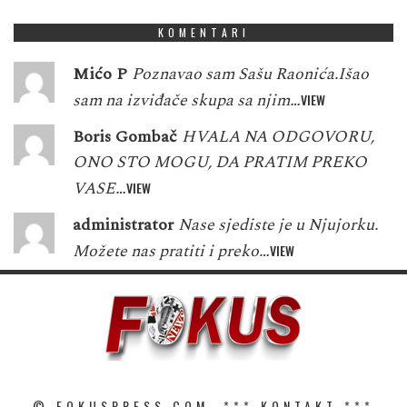
KOMENTARI
Mićo P
Poznavao sam Sašu Raonića.Išao
sam na izviđače skupa sa njim…
VIEW
Boris Gombač
HVALA NA ODGOVORU,
ONO STO MOGU, DA PRATIM PREKO
VASE…
VIEW
administrator
Nase sjediste je u Njujorku.
Možete nas pratiti i preko…
VIEW
© FOKUSPRESS.COM. ***
KONTAKT
***