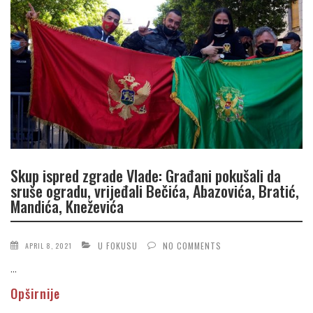
Skup ispred zgrade Vlade: Građani pokušali da
sruše ogradu, vrijeđali Bečića, Abazovića, Bratić,
Mandića, Kneževića
U FOKUSU
NO COMMENTS
APRIL 8, 2021
...
Opširnije