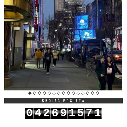
BROJAČ POSJETA
0
4
2
6
9
1
5
7
1
1
5
3
7
0
2
6
8
2