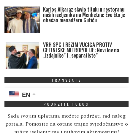
Karlos Alkaraz slavio titulu u restoranu
naših iseljenika na Menhetnu: Evo šta je
obećao menadžeru Gutiću
VRH SPC I REŽIM VUČIĆA PROTIV
CETINJSKE MITROPOLIJE: Novi lov na
„izdajnike” i „separatiste”
TRANSLATE
EN
PODRZITE FOKUS
Sada svojim uplatama možete podržati rad našeg
portala. Pomozite da ostane trajno svjedočanstvo o
našim iseljenicima i njihovim aktivnostima!