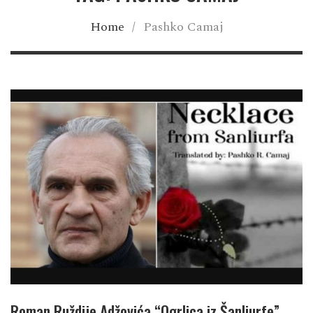
Home
/
Pashko Camaj
Roman Ruždije Adžovića “Ogrlica iz Šanliurfe”