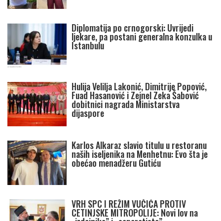
Diplomatija po crnogorski: Uvrijedi
ljekare, pa postani generalna konzulka u
Istanbulu
Hulija Velilja Lakonić, Dimitrije Popović,
Fuad Hasanović i Zejnel Zeka Šabović
dobitnici nagrada Ministarstva
dijaspore
Karlos Alkaraz slavio titulu u restoranu
naših iseljenika na Menhetnu: Evo šta je
obećao menadžeru Gutiću
VRH SPC I REŽIM VUČIĆA PROTIV
CETINJSKE MITROPOLIJE: Novi lov na