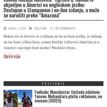
objavljen u Americi na engleskom jeziku:
Dostupan u štampanom i on-line izdanju, a može
se naručiti preko “Amazona”
KULTURA
NO COMMENTS
MARCH 1, 2023
Nakon što je doživio še t izdanja na bo an kom jeziku, te izdanja
na tur kom i alban kom, roman Ruždije Adžovića objavljen je u
Americi i na engle kom jeziku ("Necklace from...
Opširnije
POSLEDNJE
Fudbaler Manchester Uniteda oduševio
fanove: Mehaničaru platio reklamom, ne
novcem (VIDEO)