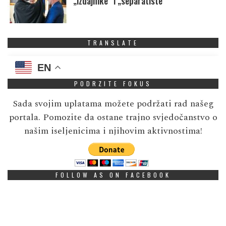
„izdajnike” i „separatiste”
TRANSLATE
EN
PODRZITE FOKUS
Sada svojim uplatama možete podržati rad našeg
portala. Pomozite da ostane trajno svjedočanstvo o
našim iseljenicima i njihovim aktivnostima!
FOLLOW AS ON FACEBOOK