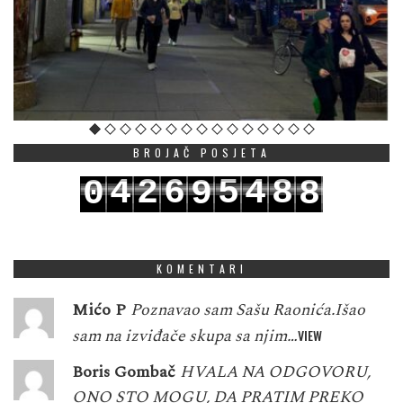
BROJAČ POSJETA
4
2
6
5
4
8
0
9
8
5
3
7
6
5
9
1
0
9
KOMENTARI
Mićo P
Poznavao sam Sašu Raonića.Išao
sam na izviđače skupa sa njim…
VIEW
Boris Gombač
HVALA NA ODGOVORU,
ONO STO MOGU, DA PRATIM PREKO