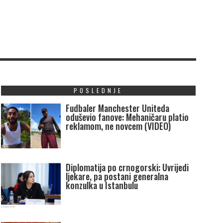
POSLEDNJE
Fudbaler Manchester Uniteda
oduševio fanove: Mehaničaru platio
reklamom, ne novcem (VIDEO)
Diplomatija po crnogorski: Uvrijedi
ljekare, pa postani generalna
konzulka u Istanbulu