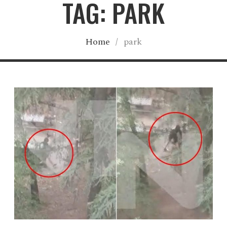
TAG: PARK
Home
/
park