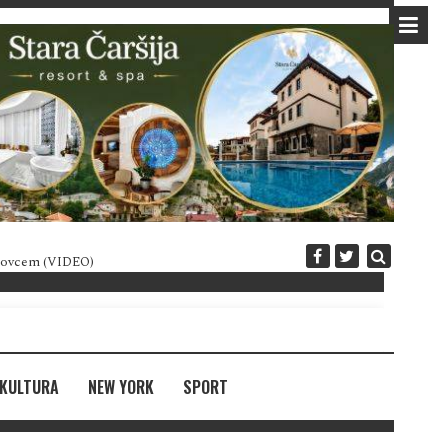
 novcem (VIDEO)
Diplomatija po crnogorski
KULTURA
NEW YORK
SPORT