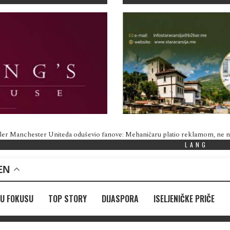
ler Manchester Uniteda oduševio fanove: Mehaničaru platio reklamom, ne
LANG
EN
U FOKUSU
TOP STORY
DIJASPORA
ISELJENIČKE PRIČE