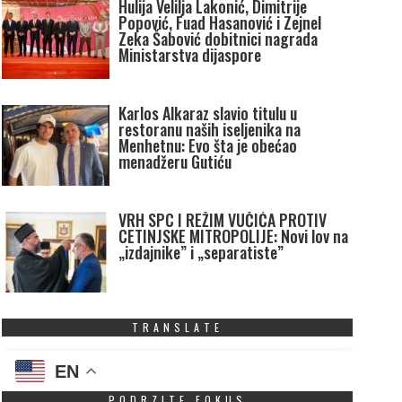
Hulija Velilja Lakonić, Dimitrije
Popović, Fuad Hasanović i Zejnel
Zeka Šabović dobitnici nagrada
Ministarstva dijaspore
Karlos Alkaraz slavio titulu u
restoranu naših iseljenika na
Menhetnu: Evo šta je obećao
menadžeru Gutiću
VRH SPC I REŽIM VUČIĆA PROTIV
CETINJSKE MITROPOLIJE: Novi lov na
„izdajnike” i „separatiste”
TRANSLATE
EN
PODRZITE FOKUS