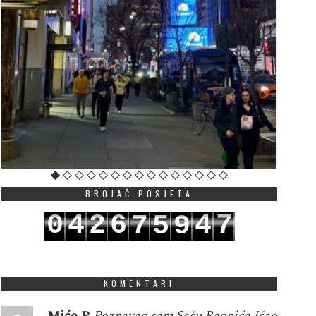
BROJAČ POSJETA
0
4
2
6
4
7
7
5
9
1
5
3
7
5
8
8
6
0
KOMENTARI
Mićo P
Poznavao sam Sašu Raonića.Išao