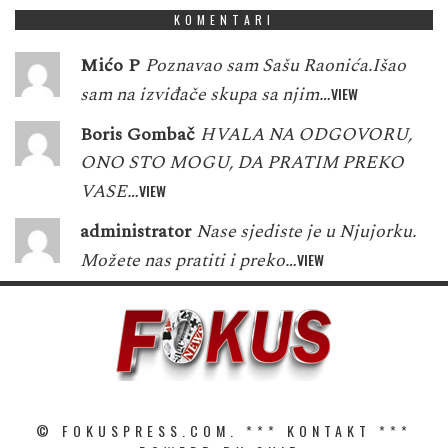
KOMENTARI
Mićo P
Poznavao sam Sašu Raonića.Išao
sam na izviđače skupa sa njim…
VIEW
Boris Gombač
HVALA NA ODGOVORU,
ONO STO MOGU, DA PRATIM PREKO
VASE…
VIEW
administrator
Nase sjediste je u Njujorku.
Možete nas pratiti i preko…
VIEW
© FOKUSPRESS.COM. ***
KONTAKT
***