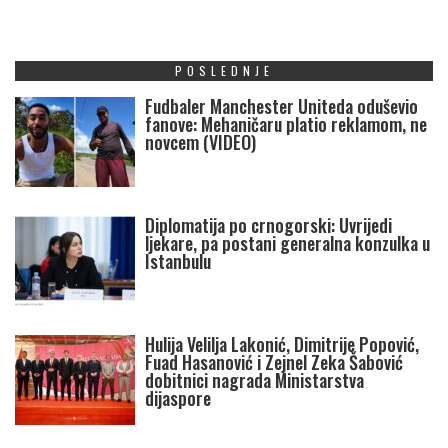
POSLEDNJE
Fudbaler Manchester Uniteda oduševio
fanove: Mehaničaru platio reklamom, ne
novcem (VIDEO)
Diplomatija po crnogorski: Uvrijedi
ljekare, pa postani generalna konzulka u
Istanbulu
Hulija Velilja Lakonić, Dimitrije Popović,
Fuad Hasanović i Zejnel Zeka Šabović
dobitnici nagrada Ministarstva
dijaspore