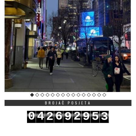
BROJAČ POSJETA
0
4
6
2
2
9
9
5
3
1
5
7
3
3
0
0
6
4