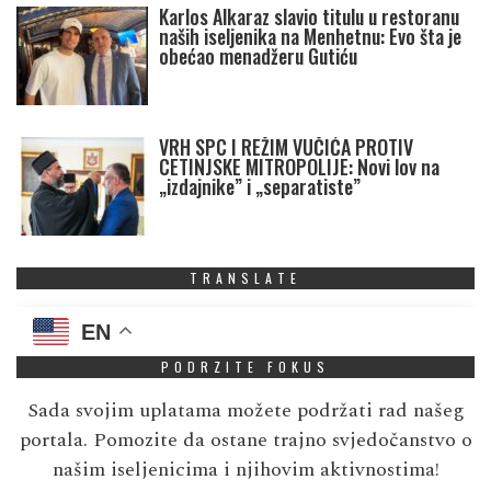
Karlos Alkaraz slavio titulu u restoranu
naših iseljenika na Menhetnu: Evo šta je
obećao menadžeru Gutiću
VRH SPC I REŽIM VUČIĆA PROTIV
CETINJSKE MITROPOLIJE: Novi lov na
„izdajnike” i „separatiste”
TRANSLATE
EN
PODRZITE FOKUS
Sada svojim uplatama možete podržati rad našeg
portala. Pomozite da ostane trajno svjedočanstvo o
našim iseljenicima i njihovim aktivnostima!