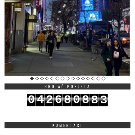
BROJAČ POSJETA
0
4
2
6
8
0
8
8
3
1
5
3
7
9
1
9
9
4
KOMENTARI