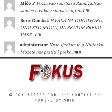
Mićo P
Poznavao sam Sašu Raonića.Išao
sam na izviđače skupa sa njim…
VIEW
Boris Gombač
HVALA NA ODGOVORU,
ONO STO MOGU, DA PRATIM PREKO
VASE…
VIEW
administrator
Nase sjediste je u Njujorku.
Možete nas pratiti i preko…
VIEW
© FOKUSPRESS.COM. ***
KONTAKT
***
POWERD BY SHID.