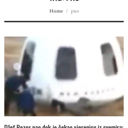
Home
/
pao
Džef Bezos pao dok je čekao vjerenicu iz svemira: