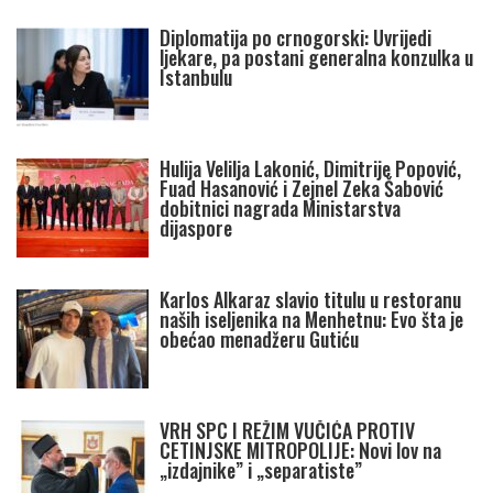
Diplomatija po crnogorski: Uvrijedi
ljekare, pa postani generalna konzulka u
Istanbulu
Hulija Velilja Lakonić, Dimitrije Popović,
Fuad Hasanović i Zejnel Zeka Šabović
dobitnici nagrada Ministarstva
dijaspore
Karlos Alkaraz slavio titulu u restoranu
naših iseljenika na Menhetnu: Evo šta je
obećao menadžeru Gutiću
VRH SPC I REŽIM VUČIĆA PROTIV
CETINJSKE MITROPOLIJE: Novi lov na
„izdajnike” i „separatiste”