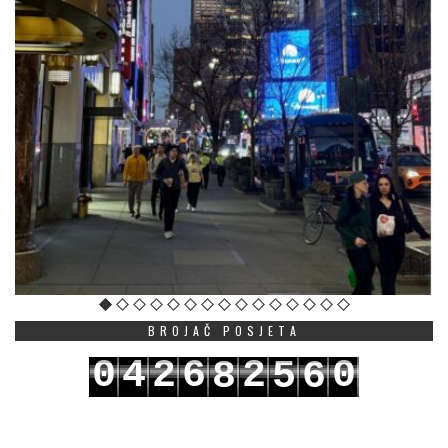
BROJAČ POSJETA
0
4
2
6
2
0
8
5
6
1
5
3
7
3
1
9
6
7