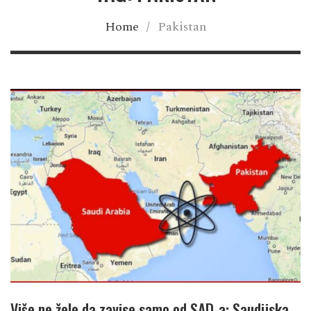
Home
/
Pakistan
Više ne žele da zavise samo od SAD-a: Saudijska