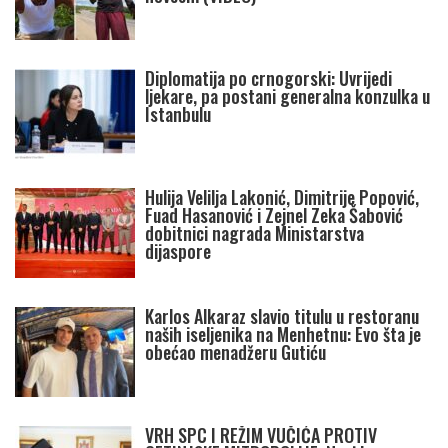
Diplomatija po crnogorski: Uvrijedi
ljekare, pa postani generalna konzulka u
Istanbulu
Hulija Velilja Lakonić, Dimitrije Popović,
Fuad Hasanović i Zejnel Zeka Šabović
dobitnici nagrada Ministarstva
dijaspore
Karlos Alkaraz slavio titulu u restoranu
naših iseljenika na Menhetnu: Evo šta je
obećao menadžeru Gutiću
VRH SPC I REŽIM VUČIĆA PROTIV