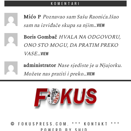
KOMENTARI
Mićo P
Poznavao sam Sašu Raonića.Išao
sam na izviđače skupa sa njim…
VIEW
Boris Gombač
HVALA NA ODGOVORU,
ONO STO MOGU, DA PRATIM PREKO
VASE…
VIEW
administrator
Nase sjediste je u Njujorku.
Možete nas pratiti i preko…
VIEW
© FOKUSPRESS.COM. ***
KONTAKT
***
POWERD BY SHID.