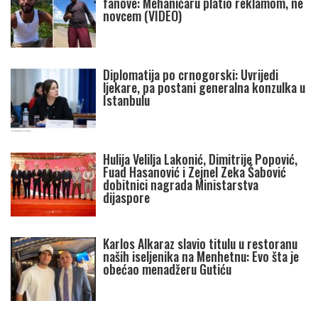
fanove: Mehaničaru platio reklamom, ne
novcem (VIDEO)
Diplomatija po crnogorski: Uvrijedi
ljekare, pa postani generalna konzulka u
Istanbulu
Hulija Velilja Lakonić, Dimitrije Popović,
Fuad Hasanović i Zejnel Zeka Šabović
dobitnici nagrada Ministarstva
dijaspore
Karlos Alkaraz slavio titulu u restoranu
naših iseljenika na Menhetnu: Evo šta je
obećao menadžeru Gutiću