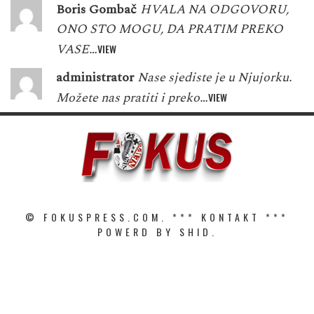
Boris Gombač
HVALA NA ODGOVORU,
ONO STO MOGU, DA PRATIM PREKO
VASE…
VIEW
administrator
Nase sjediste je u Njujorku.
Možete nas pratiti i preko…
VIEW
© FOKUSPRESS.COM. ***
KONTAKT
***
POWERD BY SHID.