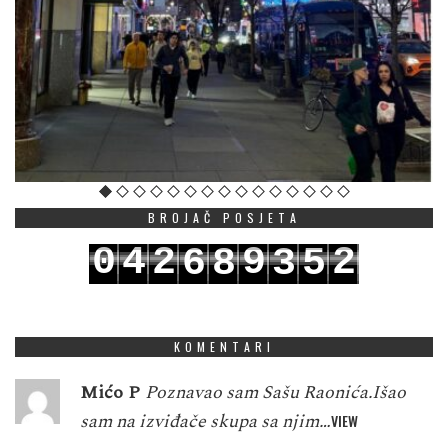
BROJAČ POSJETA
0
4
2
9
2
6
8
3
5
1
5
3
0
3
7
9
4
6
KOMENTARI
Mićo P
Poznavao sam Sašu Raonića.Išao
sam na izviđače skupa sa njim…
VIEW