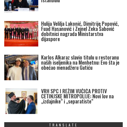
Istanbulu
Hulija Velilja Lakonić, Dimitrije Popović,
Fuad Hasanović i Zejnel Zeka Šabović
dobitnici nagrada Ministarstva
dijaspore
Karlos Alkaraz slavio titulu u restoranu
naših iseljenika na Menhetnu: Evo šta je
obećao menadžeru Gutiću
VRH SPC I REŽIM VUČIĆA PROTIV
CETINJSKE MITROPOLIJE: Novi lov na
„izdajnike” i „separatiste”
TRANSLATE