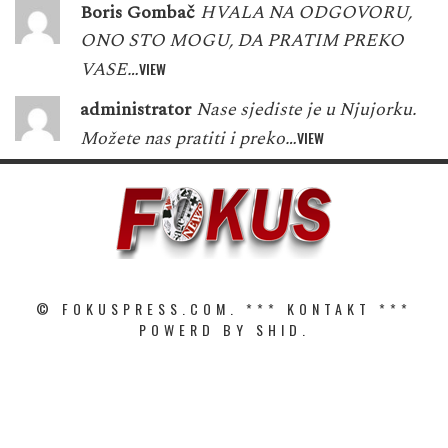
Boris Gombač
HVALA NA ODGOVORU,
ONO STO MOGU, DA PRATIM PREKO
VASE…
VIEW
administrator
Nase sjediste je u Njujorku.
Možete nas pratiti i preko…
VIEW
© FOKUSPRESS.COM. ***
KONTAKT
***
POWERD BY SHID.