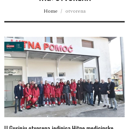
Home
/
otvorena
U Gusinju otvorena jedinica Hitne medicinske