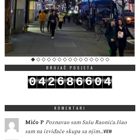
BROJAČ POSJETA
6
6
0
4
2
8
6
0
4
7
7
1
5
3
9
7
1
5
KOMENTARI
Mićo P
Poznavao sam Sašu Raonića.Išao
sam na izviđače skupa sa njim…
VIEW