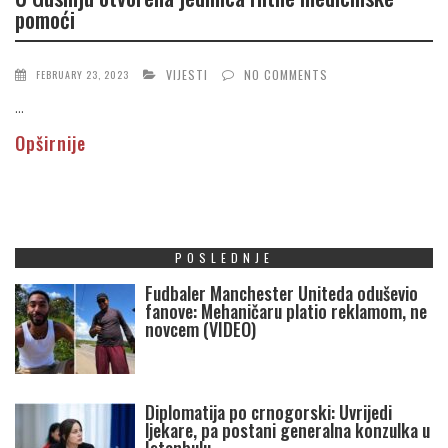
pomoći
VIJESTI
NO COMMENTS
FEBRUARY 23, 2023
...
Opširnije
POSLEDNJE
Fudbaler Manchester Uniteda oduševio
fanove: Mehaničaru platio reklamom, ne
novcem (VIDEO)
Diplomatija po crnogorski: Uvrijedi
ljekare, pa postani generalna konzulka u