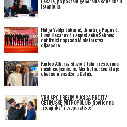
ljekare, pa postani generalna konzulka u
Istanbulu
Hulija Velilja Lakonić, Dimitrije Popović,
Fuad Hasanović i Zejnel Zeka Šabović
dobitnici nagrada Ministarstva
dijaspore
Karlos Alkaraz slavio titulu u restoranu
naših iseljenika na Menhetnu: Evo šta je
obećao menadžeru Gutiću
VRH SPC I REŽIM VUČIĆA PROTIV
CETINJSKE MITROPOLIJE: Novi lov na
„izdajnike” i „separatiste”