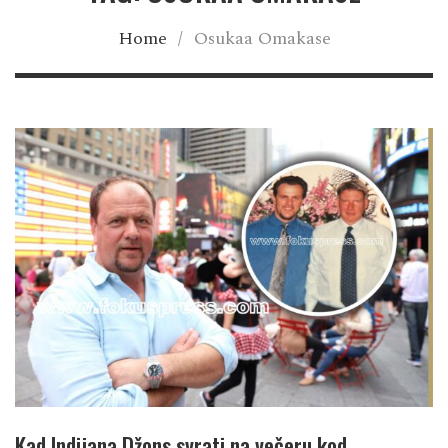
Home
/
Osukaa Omakase
Kad Indijana Džons svrati na večeru kod