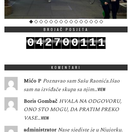
BROJAČ POSJETA
4
2
7
0
1
0
0
1
1
5
3
8
1
2
1
1
2
2
KOMENTARI
Mićo P
Poznavao sam Sašu Raonića.Išao
sam na izviđače skupa sa njim…
VIEW
Boris Gombač
HVALA NA ODGOVORU,
ONO STO MOGU, DA PRATIM PREKO
VASE…
VIEW
administrator
Nase sjediste je u Njujorku.