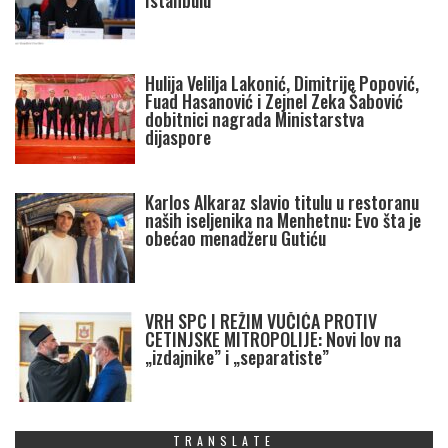
Istanbulu
Hulija Velilja Lakonić, Dimitrije Popović,
Fuad Hasanović i Zejnel Zeka Šabović
dobitnici nagrada Ministarstva
dijaspore
Karlos Alkaraz slavio titulu u restoranu
naših iseljenika na Menhetnu: Evo šta je
obećao menadžeru Gutiću
VRH SPC I REŽIM VUČIĆA PROTIV
CETINJSKE MITROPOLIJE: Novi lov na
„izdajnike” i „separatiste”
TRANSLATE