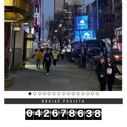
BROJAČ POSJETA
0
4
2
6
7
8
6
3
8
1
5
3
7
8
9
7
4
9