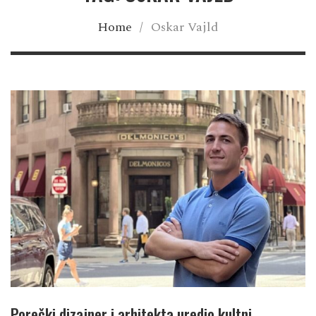
Home
/
Oskar Vajld
Porečki dizajner i arhitekta uredio kultni