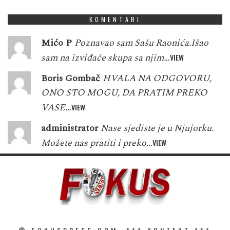
KOMENTARI
Mićo P
Poznavao sam Sašu Raonića.Išao
sam na izviđače skupa sa njim…
VIEW
Boris Gombač
HVALA NA ODGOVORU,
ONO STO MOGU, DA PRATIM PREKO
VASE…
VIEW
administrator
Nase sjediste je u Njujorku.
Možete nas pratiti i preko…
VIEW