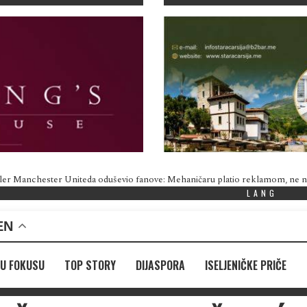
ler Manchester Uniteda oduševio fanove: Mehaničaru platio reklamom, ne
LANG
EN
U FOKUSU
TOP STORY
DIJASPORA
ISELJENIČKE PRIČE