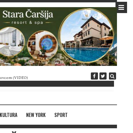
 novcem (VIDEO)
Diplomatija po crnogorski
KULTURA
NEW YORK
SPORT