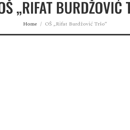
 OŠ „RIFAT BURDŽOVIĆ 
Home
/
OŠ „Rifat Burdžović Tršo“