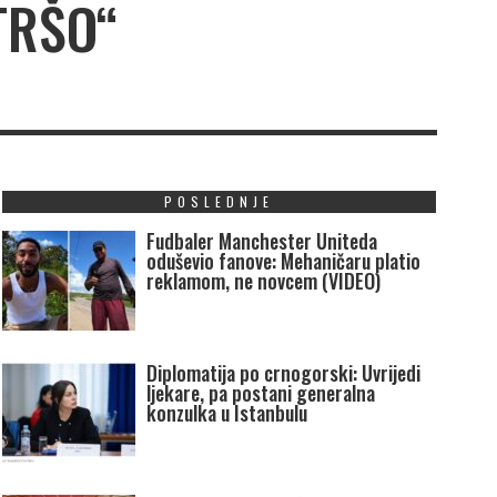
TRŠO“
POSLEDNJE
Fudbaler Manchester Uniteda
oduševio fanove: Mehaničaru platio
reklamom, ne novcem (VIDEO)
Diplomatija po crnogorski: Uvrijedi
ljekare, pa postani generalna
konzulka u Istanbulu