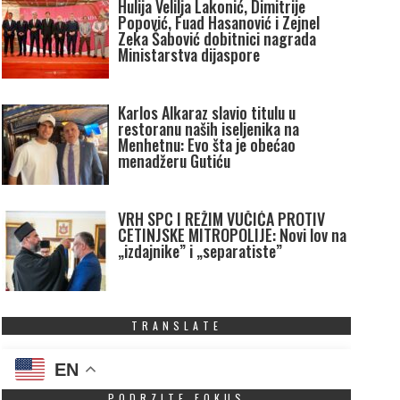
Hulija Velilja Lakonić, Dimitrije
Popović, Fuad Hasanović i Zejnel
Zeka Šabović dobitnici nagrada
Ministarstva dijaspore
Karlos Alkaraz slavio titulu u
restoranu naših iseljenika na
Menhetnu: Evo šta je obećao
menadžeru Gutiću
VRH SPC I REŽIM VUČIĆA PROTIV
CETINJSKE MITROPOLIJE: Novi lov na
„izdajnike” i „separatiste”
TRANSLATE
EN
PODRZITE FOKUS