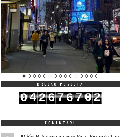
BROJAČ POSJETA
4
7
7
0
2
0
2
6
6
5
8
8
1
3
1
3
7
7
KOMENTARI
Mićo P
Poznavao sam Sašu Raonića.Išao