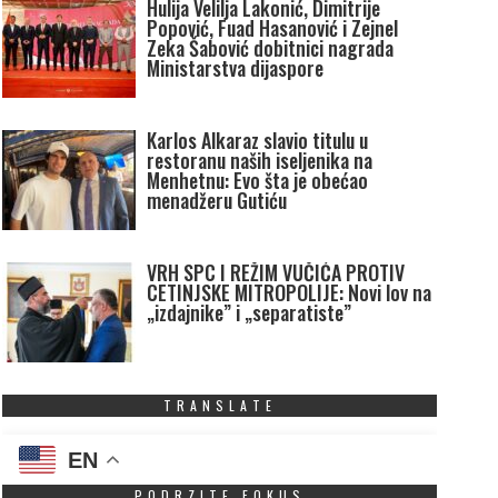
Hulija Velilja Lakonić, Dimitrije
Popović, Fuad Hasanović i Zejnel
Zeka Šabović dobitnici nagrada
Ministarstva dijaspore
Karlos Alkaraz slavio titulu u
restoranu naših iseljenika na
Menhetnu: Evo šta je obećao
menadžeru Gutiću
VRH SPC I REŽIM VUČIĆA PROTIV
CETINJSKE MITROPOLIJE: Novi lov na
„izdajnike” i „separatiste”
TRANSLATE
EN
PODRZITE FOKUS