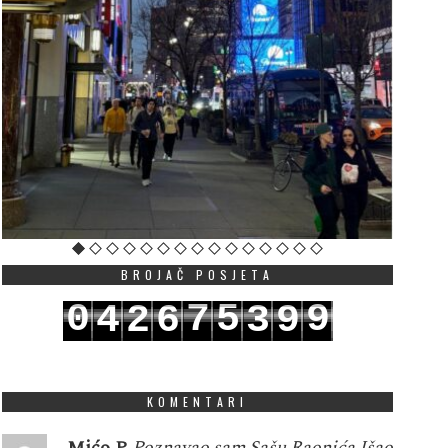
BROJAČ POSJETA
0
7
5
9
4
2
6
3
9
1
8
6
0
5
3
7
4
0
KOMENTARI
Mićo P
Poznavao sam Sašu Raonića.Išao