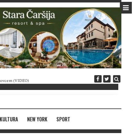
 novcem (VIDEO)
Diplomatija po crnogorski
KULTURA
NEW YORK
SPORT