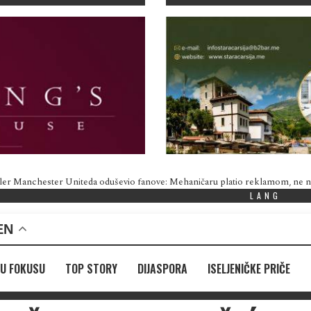
ler Manchester Uniteda oduševio fanove: Mehaničaru platio reklamom, ne
LANG
EN
U FOKUSU
TOP STORY
DIJASPORA
ISELJENIČKE PRIČE