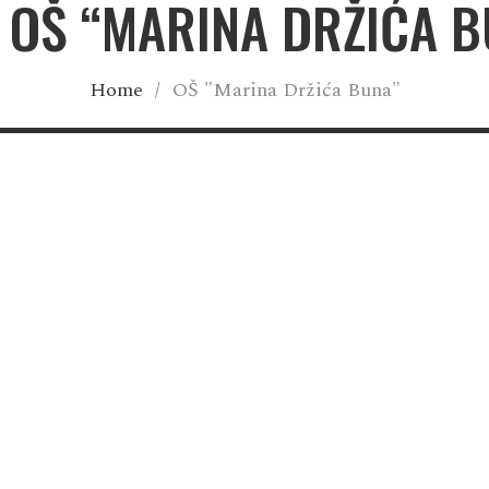
: OŠ “MARINA DRŽIĆA B
Home
/
OŠ "Marina Držića Buna"