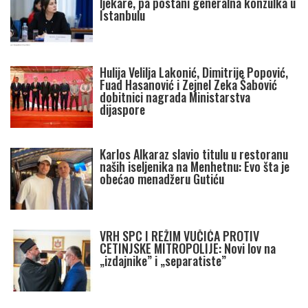
ljekare, pa postani generalna konzulka u
Istanbulu
Hulija Velilja Lakonić, Dimitrije Popović,
Fuad Hasanović i Zejnel Zeka Šabović
dobitnici nagrada Ministarstva
dijaspore
Karlos Alkaraz slavio titulu u restoranu
naših iseljenika na Menhetnu: Evo šta je
obećao menadžeru Gutiću
VRH SPC I REŽIM VUČIĆA PROTIV
CETINJSKE MITROPOLIJE: Novi lov na
„izdajnike” i „separatiste”