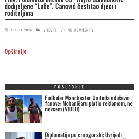
dodijeljene “Luče”, Canović čestitao djeci i
roditeljima
VIJESTI
NO COMMENTS
JUNE 11, 2024
...
Opširnije
POSLEDNJE
Fudbaler Manchester Uniteda oduševio
fanove: Mehaničaru platio reklamom, ne
novcem (VIDEO)
Diplomatija po crnogorski: Uvrijedi