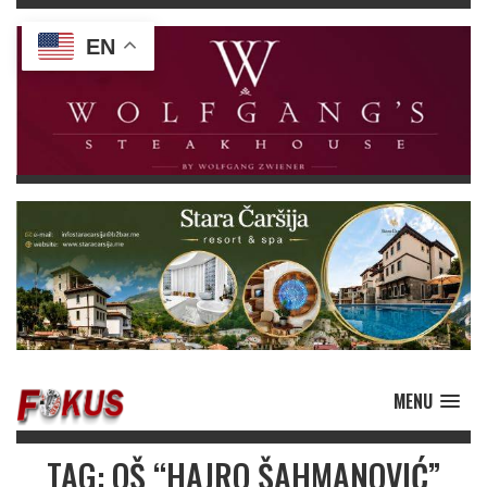
EN
MENU
TAG: OŠ “HAJRO ŠAHMANOVIĆ”