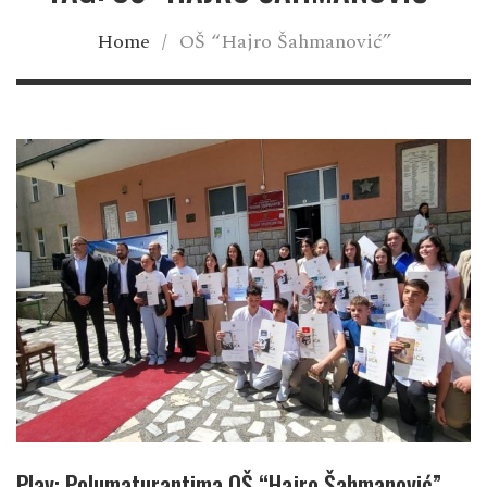
Home
/
OŠ “Hajro Šahmanović”
Plav: Polumaturantima OŠ “Hajro Šahmanović”