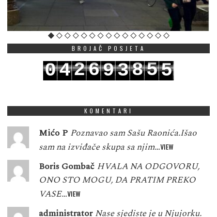
BROJAČ POSJETA
2
6
8
5
0
4
9
3
5
3
7
9
6
1
5
0
4
6
KOMENTARI
Mićo P
Poznavao sam Sašu Raonića.Išao
sam na izviđače skupa sa njim…
VIEW
Boris Gombač
HVALA NA ODGOVORU,
ONO STO MOGU, DA PRATIM PREKO
VASE…
VIEW
administrator
Nase sjediste je u Njujorku.