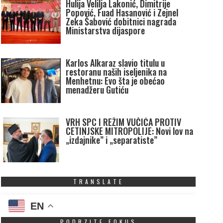
Hulija Velilja Lakonić, Dimitrije
Popović, Fuad Hasanović i Zejnel
Zeka Šabović dobitnici nagrada
Ministarstva dijaspore
Karlos Alkaraz slavio titulu u
restoranu naših iseljenika na
Menhetnu: Evo šta je obećao
menadžeru Gutiću
VRH SPC I REŽIM VUČIĆA PROTIV
CETINJSKE MITROPOLIJE: Novi lov na
„izdajnike” i „separatiste”
TRANSLATE
EN
PODRZITE FOKUS