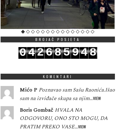
BROJAČ POSJETA
2
6
8
5
9
4
8
0
4
3
7
9
6
0
5
9
1
5
KOMENTARI
Mićo P
Poznavao sam Sašu Raonića.Išao
sam na izviđače skupa sa njim…
VIEW
Boris Gombač
HVALA NA
ODGOVORU, ONO STO MOGU, DA
PRATIM PREKO VASE…
VIEW