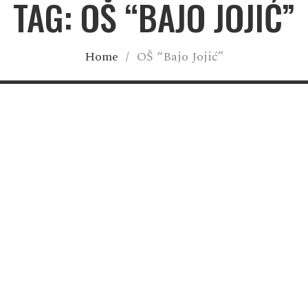
TAG: OŠ “BAJO JOJIĆ”
Home
/
OŠ “Bajo Jojić”