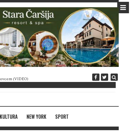
 novcem (VIDEO)
Diplomatija po crnogorski
KULTURA
NEW YORK
SPORT