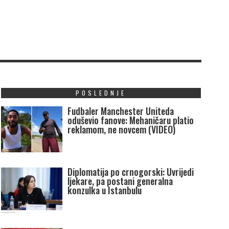
POSLEDNJE
Fudbaler Manchester Uniteda
oduševio fanove: Mehaničaru platio
reklamom, ne novcem (VIDEO)
Diplomatija po crnogorski: Uvrijedi
ljekare, pa postani generalna
konzulka u Istanbulu