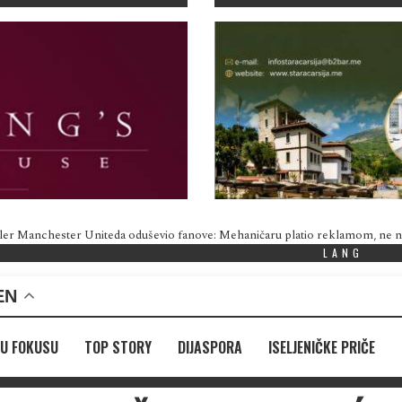
ler Manchester Uniteda oduševio fanove: Mehaničaru platio reklamom, ne
LANG
EN
U FOKUSU
TOP STORY
DIJASPORA
ISELJENIČKE PRIČE