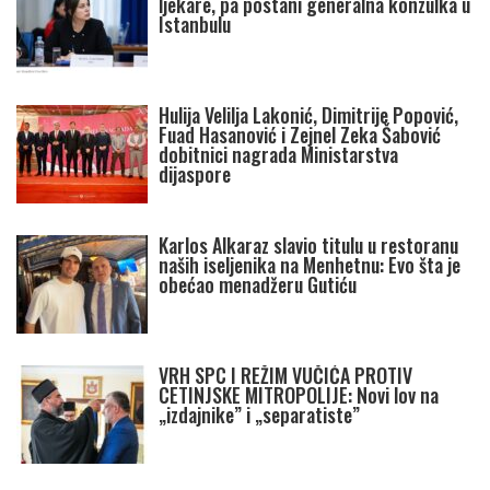
ljekare, pa postani generalna konzulka u
Istanbulu
Hulija Velilja Lakonić, Dimitrije Popović,
Fuad Hasanović i Zejnel Zeka Šabović
dobitnici nagrada Ministarstva
dijaspore
Karlos Alkaraz slavio titulu u restoranu
naših iseljenika na Menhetnu: Evo šta je
obećao menadžeru Gutiću
VRH SPC I REŽIM VUČIĆA PROTIV
CETINJSKE MITROPOLIJE: Novi lov na
„izdajnike” i „separatiste”