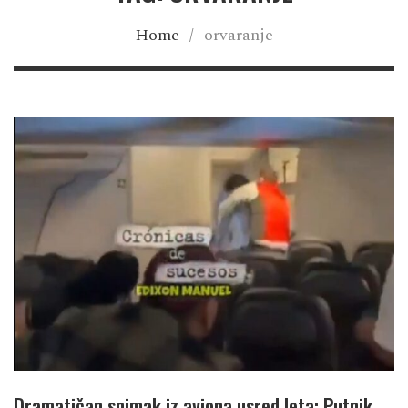
Home
/
orvaranje
Dramatičan snimak iz aviona usred leta: Putnik