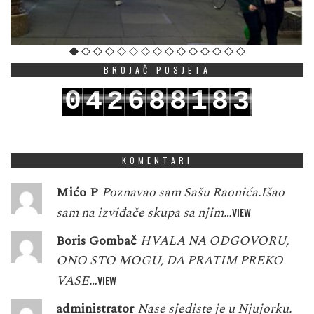
BROJAČ POSJETA
0
6
8
8
1
8
4
2
3
1
7
9
9
2
9
5
3
4
KOMENTARI
Mićo P
Poznavao sam Sašu Raonića.Išao
sam na izviđače skupa sa njim…
VIEW
Boris Gombač
HVALA NA ODGOVORU,
ONO STO MOGU, DA PRATIM PREKO
VASE…
VIEW
administrator
Nase sjediste je u Njujorku.