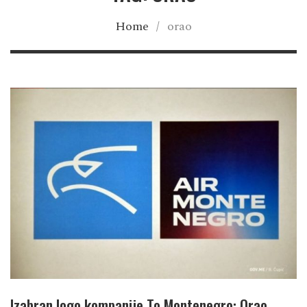
Home
/
orao
Izabran logo kompanije To Montenegro: Orao