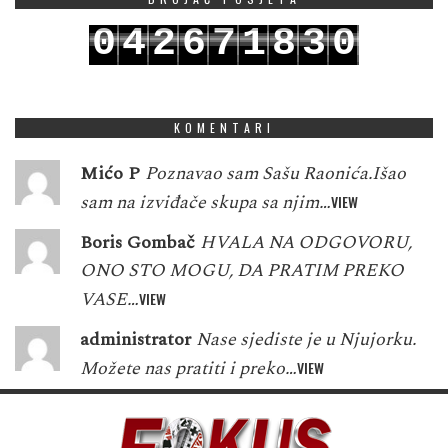
0
4
2
6
7
1
8
3
0
1
5
3
7
8
2
9
4
1
KOMENTARI
Mićo P
Poznavao sam Sašu Raonića.Išao
sam na izviđače skupa sa njim…
VIEW
Boris Gombač
HVALA NA ODGOVORU,
ONO STO MOGU, DA PRATIM PREKO
VASE…
VIEW
administrator
Nase sjediste je u Njujorku.
Možete nas pratiti i preko…
VIEW