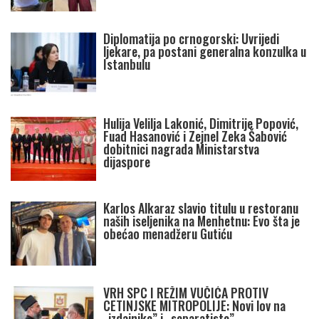
Diplomatija po crnogorski: Uvrijedi
ljekare, pa postani generalna konzulka u
Istanbulu
Hulija Velilja Lakonić, Dimitrije Popović,
Fuad Hasanović i Zejnel Zeka Šabović
dobitnici nagrada Ministarstva
dijaspore
Karlos Alkaraz slavio titulu u restoranu
naših iseljenika na Menhetnu: Evo šta je
obećao menadžeru Gutiću
VRH SPC I REŽIM VUČIĆA PROTIV
CETINJSKE MITROPOLIJE: Novi lov na
„izdajnike” i „separatiste”