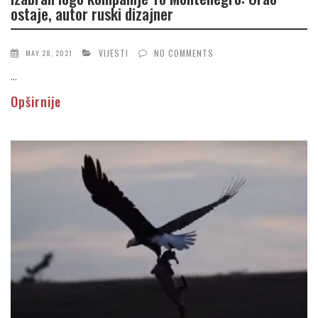
ostaje, autor ruski dizajner
VIJESTI
NO COMMENTS
MAY 28, 2021
...
Opširnije