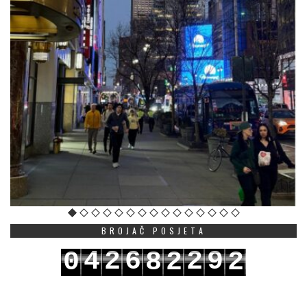
BROJAČ POSJETA
4
2
6
2
9
0
8
2
2
5
3
7
3
0
1
9
3
3