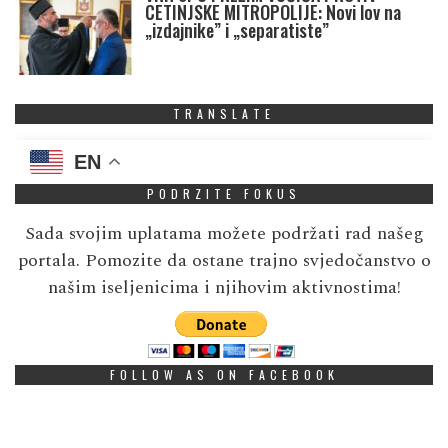
CETINJSKE MITROPOLIJE: Novi lov na
„izdajnike” i „separatiste”
TRANSLATE
EN
PODRZITE FOKUS
Sada svojim uplatama možete podržati rad našeg
portala. Pomozite da ostane trajno svjedočanstvo o
našim iseljenicima i njihovim aktivnostima!
FOLLOW AS ON FACEBOOK