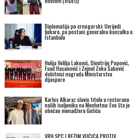
novcem (VIDEO)
Diplomatija po crnogorski: Uvrijedi
ljekare, pa postani generalna konzulka u
Istanbulu
Hulija Velilja Lakonić, Dimitrije Popović,
Fuad Hasanović i Zejnel Zeka Šabović
dobitnici nagrada Ministarstva
dijaspore
Karlos Alkaraz slavio titulu u restoranu
naših iseljenika na Menhetnu: Evo šta je
obećao menadžeru Gutiću
VRH SPC I REŽIM VUČIĆA PROTIV