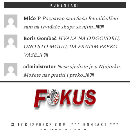
KOMENTARI
Mićo P
Poznavao sam Sašu Raonića.Išao
sam na izviđače skupa sa njim…
VIEW
Boris Gombač
HVALA NA ODGOVORU,
ONO STO MOGU, DA PRATIM PREKO
VASE…
VIEW
administrator
Nase sjediste je u Njujorku.
Možete nas pratiti i preko…
VIEW
© FOKUSPRESS.COM. ***
KONTAKT
***