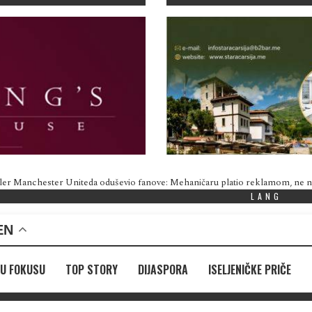
ler Manchester Uniteda oduševio fanove: Mehaničaru platio reklamom, ne
LANG
EN
U FOKUSU
TOP STORY
DIJASPORA
ISELJENIČKE PRIČE