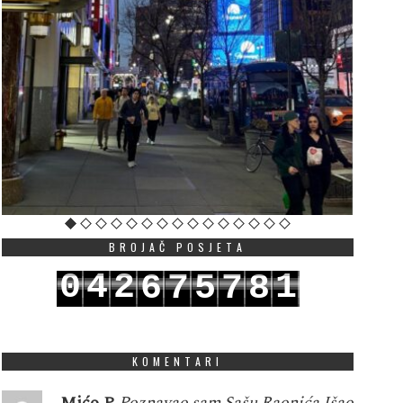
BROJAČ POSJETA
0
4
2
1
6
7
5
7
8
1
5
3
2
7
8
6
8
9
KOMENTARI
Mićo P
Poznavao sam Sašu Raonića.Išao