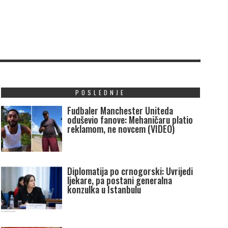
POSLEDNJE
Fudbaler Manchester Uniteda
oduševio fanove: Mehaničaru platio
reklamom, ne novcem (VIDEO)
Diplomatija po crnogorski: Uvrijedi
ljekare, pa postani generalna
konzulka u Istanbulu