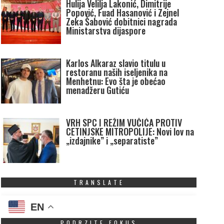
Hulija Velilja Lakonić, Dimitrije
Popović, Fuad Hasanović i Zejnel
Zeka Šabović dobitnici nagrada
Ministarstva dijaspore
Karlos Alkaraz slavio titulu u
restoranu naših iseljenika na
Menhetnu: Evo šta je obećao
menadžeru Gutiću
VRH SPC I REŽIM VUČIĆA PROTIV
CETINJSKE MITROPOLIJE: Novi lov na
„izdajnike” i „separatiste”
TRANSLATE
EN
PODRZITE FOKUS