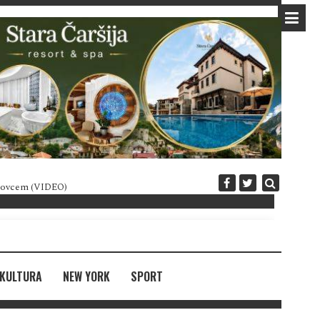
 novcem (VIDEO)
Diplomatija po crnogorski
KULTURA
NEW YORK
SPORT