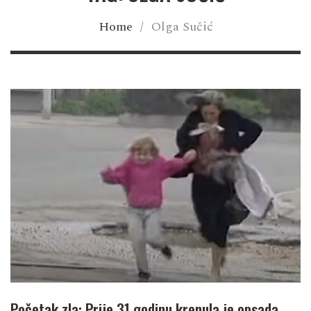
Home
/
Olga Sučić
Početak zla: Prije 31 godinu krenula je opsada