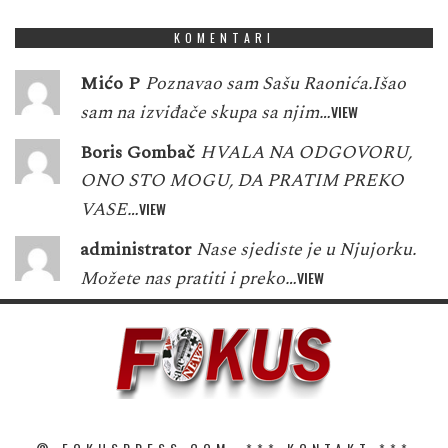
KOMENTARI
Mićo P
Poznavao sam Sašu Raonića.Išao
sam na izviđače skupa sa njim…
VIEW
Boris Gombač
HVALA NA ODGOVORU,
ONO STO MOGU, DA PRATIM PREKO
VASE…
VIEW
administrator
Nase sjediste je u Njujorku.
Možete nas pratiti i preko…
VIEW