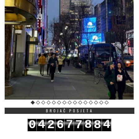
BROJAČ POSJETA
4
7
8
4
0
2
6
7
8
5
8
9
5
1
3
7
8
9