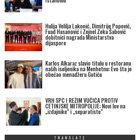
Istanbulu
Hulija Velilja Lakonić, Dimitrije Popović,
Fuad Hasanović i Zejnel Zeka Šabović
dobitnici nagrada Ministarstva
dijaspore
Karlos Alkaraz slavio titulu u restoranu
naših iseljenika na Menhetnu: Evo šta je
obećao menadžeru Gutiću
VRH SPC I REŽIM VUČIĆA PROTIV
CETINJSKE MITROPOLIJE: Novi lov na
„izdajnike” i „separatiste”
TRANSLATE