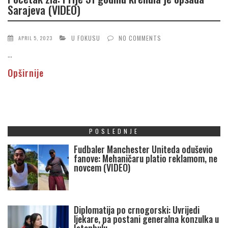
Sarajeva (VIDEO)
U FOKUSU
NO COMMENTS
APRIL 5, 2023
...
Opširnije
POSLEDNJE
Fudbaler Manchester Uniteda oduševio
fanove: Mehaničaru platio reklamom, ne
novcem (VIDEO)
Diplomatija po crnogorski: Uvrijedi
ljekare, pa postani generalna konzulka u