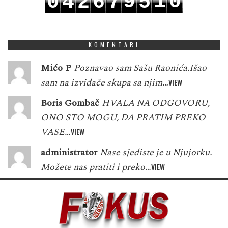
9
1
0
0
4
2
6
7
5
0
2
1
1
5
3
7
8
6
KOMENTARI
Mićo P
Poznavao sam Sašu Raonića.Išao
sam na izviđače skupa sa njim…
VIEW
Boris Gombač
HVALA NA ODGOVORU,
ONO STO MOGU, DA PRATIM PREKO
VASE…
VIEW
administrator
Nase sjediste je u Njujorku.
Možete nas pratiti i preko…
VIEW