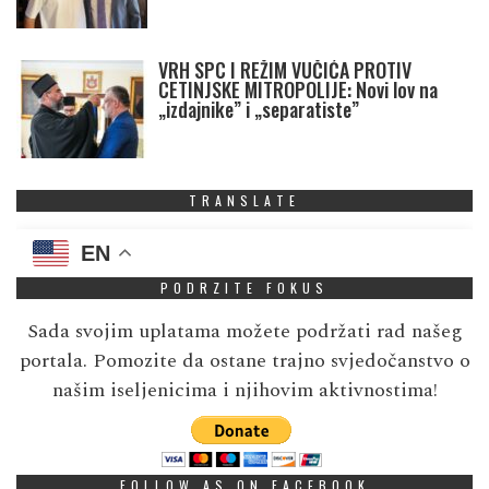
VRH SPC I REŽIM VUČIĆA PROTIV
CETINJSKE MITROPOLIJE: Novi lov na
„izdajnike” i „separatiste”
TRANSLATE
EN
PODRZITE FOKUS
Sada svojim uplatama možete podržati rad našeg
portala. Pomozite da ostane trajno svjedočanstvo o
našim iseljenicima i njihovim aktivnostima!
FOLLOW AS ON FACEBOOK