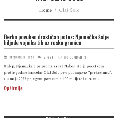
Home
/
Olaš Šolc
Berlin povukao drastičan potez: Njemačka šalje
hiljade vojnika tik uz rusku granicu
VIJESTI
NO COMMENTS
DECEMBER 19, 2023
&nb p; Njemačka e priprema za rat Nakon što je početkom
prošle godine kancelar Olaf Šolc prvi put najavio “prekretnicu”,
a u maju 2022 po tignut porazum o 100 milijardi eura za...
Opširnije