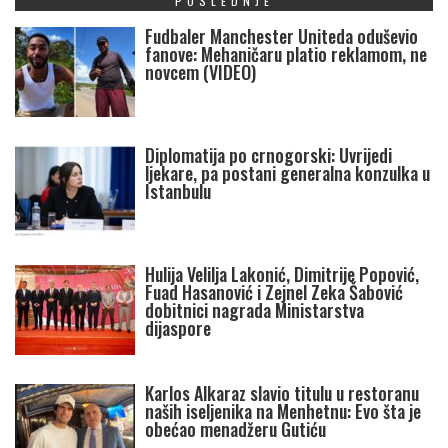
POSLEDNJE
Fudbaler Manchester Uniteda oduševio
fanove: Mehaničaru platio reklamom, ne
novcem (VIDEO)
Diplomatija po crnogorski: Uvrijedi
ljekare, pa postani generalna konzulka u
Istanbulu
Hulija Velilja Lakonić, Dimitrije Popović,
Fuad Hasanović i Zejnel Zeka Šabović
dobitnici nagrada Ministarstva
dijaspore
Karlos Alkaraz slavio titulu u restoranu
naših iseljenika na Menhetnu: Evo šta je
obećao menadžeru Gutiću