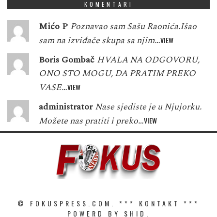
KOMENTARI
Mićo P
Poznavao sam Sašu Raonića.Išao
sam na izviđače skupa sa njim…
VIEW
Boris Gombač
HVALA NA ODGOVORU,
ONO STO MOGU, DA PRATIM PREKO
VASE…
VIEW
administrator
Nase sjediste je u Njujorku.
Možete nas pratiti i preko…
VIEW
© FOKUSPRESS.COM. ***
KONTAKT
***
POWERD BY SHID.