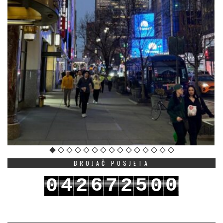
BROJAČ POSJETA
6
5
0
0
4
2
7
2
0
7
6
1
1
5
3
8
3
1