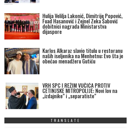
Hulija Velilja Lakonić, Dimitrije Popović,
Fuad Hasanović i Zejnel Zeka Šabović
dobitnici nagrada Ministarstva
dijaspore
Karlos Alkaraz slavio titulu u restoranu
naših iseljenika na Menhetnu: Evo šta je
obećao menadžeru Gutiću
VRH SPC I REŽIM VUČIĆA PROTIV
CETINJSKE MITROPOLIJE: Novi lov na
„izdajnike” i „separatiste”
TRANSLATE