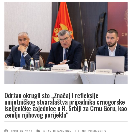
Održan okrugli sto „Značaj i refleksije
umjetničkog stvaralaštva pripadnika crnogorske
iseljeničke zajednice u R. Srbiji za Crnu Goru, kao
zemlju njihovog porijekla“
GLAS DIJASPORE
NO COMMENTS
APRIL 29, 2022