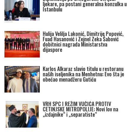
ljekare, pa postani generalna konzulka u
Istanbulu
Hulija Velilja Lakonić, Dimitrije Popović,
Fuad Hasanović i Zejnel Zeka Šabović
dobitnici nagrada Ministarstva
dijaspore
Karlos Alkaraz slavio titulu u restoranu
naših iseljenika na Menhetnu: Evo šta je
obećao menadžeru Gutiću
VRH SPC I REŽIM VUČIĆA PROTIV
CETINJSKE MITROPOLIJE: Novi lov na
„izdajnike” i „separatiste”