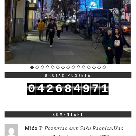
BROJAČ POSJETA
4
4
0
2
6
8
9
7
1
5
5
1
3
7
9
0
8
2
KOMENTARI
Mićo P
Poznavao sam Sašu Raonića.Išao