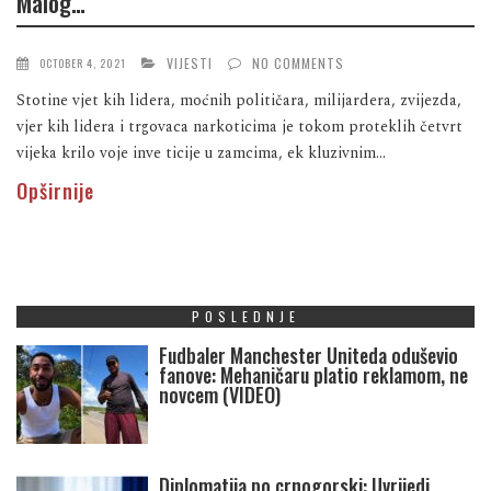
Malog…
VIJESTI
NO COMMENTS
OCTOBER 4, 2021
Stotine vjet kih lidera, moćnih političara, milijardera, zvijezda,
vjer kih lidera i trgovaca narkoticima je tokom proteklih četvrt
vijeka krilo voje inve ticije u zamcima, ek kluzivnim...
Opširnije
POSLEDNJE
Fudbaler Manchester Uniteda oduševio
fanove: Mehaničaru platio reklamom, ne
novcem (VIDEO)
Diplomatija po crnogorski: Uvrijedi