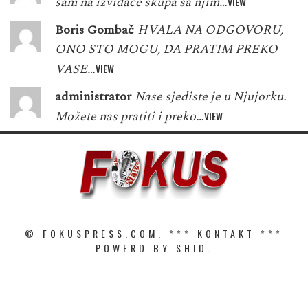
sam na izviđače skupa sa njim…
VIEW
Boris Gombač
HVALA NA ODGOVORU,
ONO STO MOGU, DA PRATIM PREKO
VASE…
VIEW
administrator
Nase sjediste je u Njujorku.
Možete nas pratiti i preko…
VIEW
© FOKUSPRESS.COM. ***
KONTAKT
***
POWERD BY SHID.