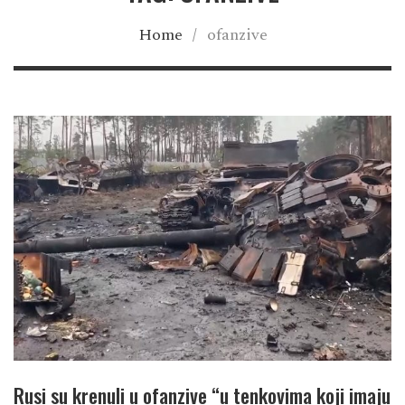
Home
/
ofanzive
Rusi su krenuli u ofanzive “u tenkovima koji imaju