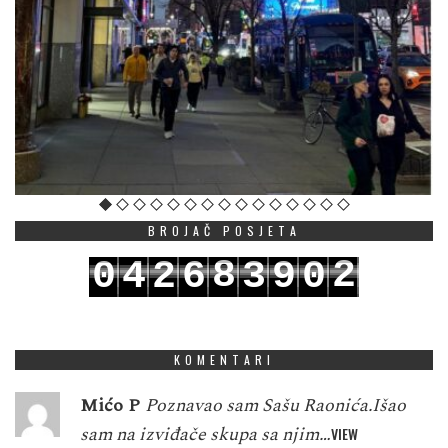
BROJAČ POSJETA
8
2
0
4
2
6
3
9
0
9
3
1
5
3
7
4
0
1
KOMENTARI
Mićo P
Poznavao sam Sašu Raonića.Išao
sam na izviđače skupa sa njim…
VIEW