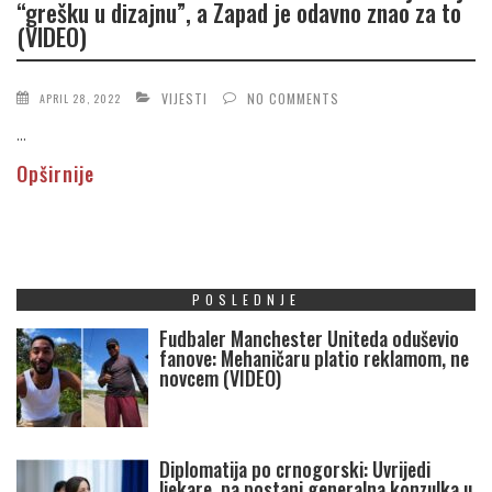
“grešku u dizajnu”, a Zapad je odavno znao za to
(VIDEO)
VIJESTI
NO COMMENTS
APRIL 28, 2022
...
Opširnije
POSLEDNJE
Fudbaler Manchester Uniteda oduševio
fanove: Mehaničaru platio reklamom, ne
novcem (VIDEO)
Diplomatija po crnogorski: Uvrijedi
ljekare, pa postani generalna konzulka u