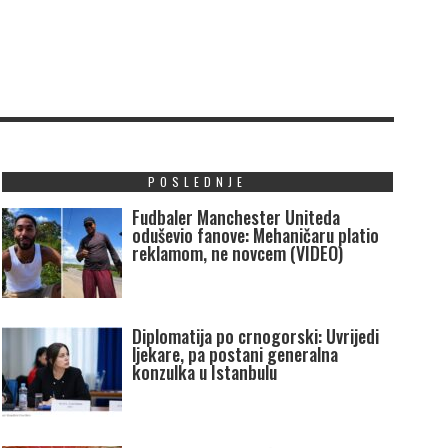
POSLEDNJE
Fudbaler Manchester Uniteda
oduševio fanove: Mehaničaru platio
reklamom, ne novcem (VIDEO)
Diplomatija po crnogorski: Uvrijedi
ljekare, pa postani generalna
konzulka u Istanbulu