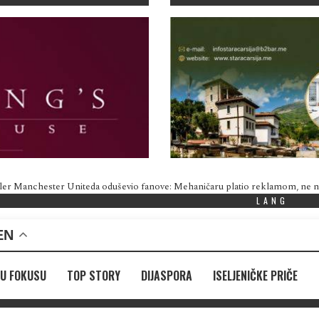
ler Manchester Uniteda oduševio fanove: Mehaničaru platio reklamom, ne
LANG
EN
U FOKUSU
TOP STORY
DIJASPORA
ISELJENIČKE PRIČE