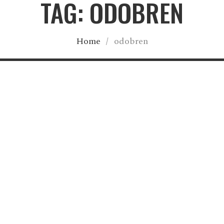
TAG: ODOBREN
Home
/
odobren