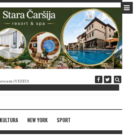
 novcem (VIDEO)
Diplomatija po crnogorski
KULTURA
NEW YORK
SPORT