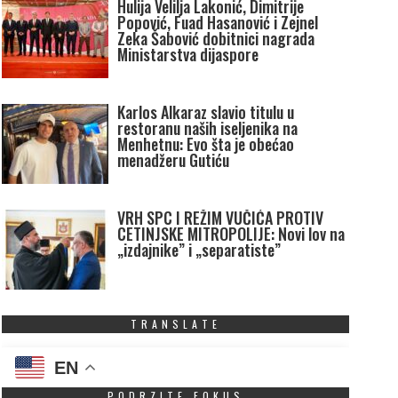
Hulija Velilja Lakonić, Dimitrije
Popović, Fuad Hasanović i Zejnel
Zeka Šabović dobitnici nagrada
Ministarstva dijaspore
Karlos Alkaraz slavio titulu u
restoranu naših iseljenika na
Menhetnu: Evo šta je obećao
menadžeru Gutiću
VRH SPC I REŽIM VUČIĆA PROTIV
CETINJSKE MITROPOLIJE: Novi lov na
„izdajnike” i „separatiste”
TRANSLATE
EN
PODRZITE FOKUS