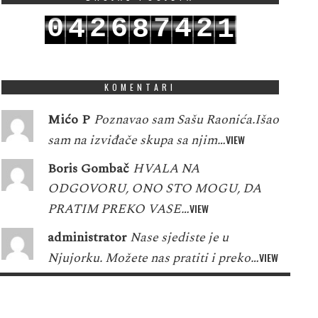
0
2
6
7
4
2
4
8
1
1
3
7
8
5
3
5
9
2
KOMENTARI
Mićo P
Poznavao sam Sašu Raonića.Išao
sam na izviđače skupa sa njim…
VIEW
Boris Gombač
HVALA NA
ODGOVORU, ONO STO MOGU, DA
PRATIM PREKO VASE…
VIEW
administrator
Nase sjediste je u
Njujorku. Možete nas pratiti i preko…
VIEW