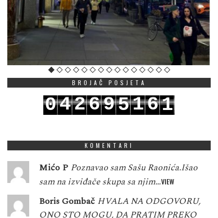
BROJAČ POSJETA
4
2
6
9
1
6
0
5
1
5
3
7
0
2
7
1
6
2
KOMENTARI
Mićo P
Poznavao sam Sašu Raonića.Išao
sam na izviđače skupa sa njim…
VIEW
Boris Gombač
HVALA NA ODGOVORU,
ONO STO MOGU, DA PRATIM PREKO