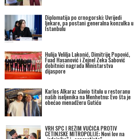
Diplomatija po crnogorski: Uvrijedi
ljekare, pa postani generalna konzulka u
Istanbulu
Hulija Velilja Lakonić, Dimitrije Popović,
Fuad Hasanović i Zejnel Zeka Šabović
dobitnici nagrada Ministarstva
dijaspore
Karlos Alkaraz slavio titulu u restoranu
naših iseljenika na Menhetnu: Evo šta je
obećao menadžeru Gutiću
VRH SPC I REŽIM VUČIĆA PROTIV
CETINJSKE MITROPOLIJE: Novi lov na