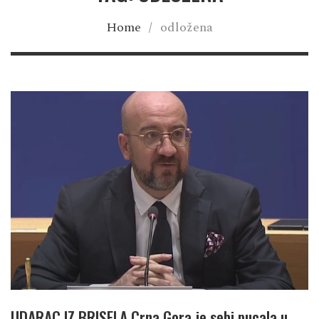
Home
/
odložena
UDARAC IZ BRISELA Crna Gora je sebi pucala u