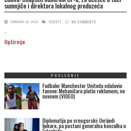
sumnjiče i direktora lokalnog preduzeća
VIJESTI
NO COMMENTS
FEBRUARY 20, 2023
...
Opširnije
POSLEDNJE
Fudbaler Manchester Uniteda oduševio
fanove: Mehaničaru platio reklamom, ne
novcem (VIDEO)
Diplomatija po crnogorski: Uvrijedi
ljekare, pa postani generalna konzulka u