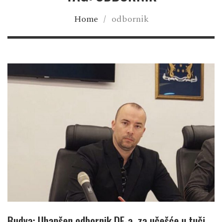
Home
/
odbornik
Budva: Uhapšen odbornik DF-a, za učešće u tuči