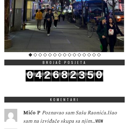
BROJAČ POSJETA
6
8
2
0
0
4
2
3
5
7
9
3
1
1
5
3
4
6
KOMENTARI
Mićo P
Poznavao sam Sašu Raonića.Išao
sam na izviđače skupa sa njim…
VIEW