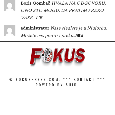
Boris Gombač
HVALA NA ODGOVORU,
ONO STO MOGU, DA PRATIM PREKO
VASE…
VIEW
administrator
Nase sjediste je u Njujorku.
Možete nas pratiti i preko…
VIEW
© FOKUSPRESS.COM. ***
KONTAKT
***
POWERD BY SHID.