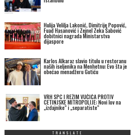
Istanbulu
Hulija Velilja Lakonić, Dimitrije Popović,
Fuad Hasanović i Zejnel Zeka Šabović
dobitnici nagrada Ministarstva
dijaspore
Karlos Alkaraz slavio titulu u restoranu
naših iseljenika na Menhetnu: Evo šta je
obećao menadžeru Gutiću
VRH SPC I REŽIM VUČIĆA PROTIV
CETINJSKE MITROPOLIJE: Novi lov na
„izdajnike” i „separatiste”
TRANSLATE