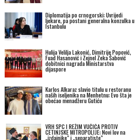
Diplomatija po crnogorski: Uvrijedi
ljekare, pa postani generalna konzulka u
Istanbulu
Hulija Velilja Lakonić, Dimitrije Popović,
Fuad Hasanović i Zejnel Zeka Šabović
dobitnici nagrada Ministarstva
dijaspore
Karlos Alkaraz slavio titulu u restoranu
naših iseljenika na Menhetnu: Evo šta je
obećao menadžeru Gutiću
VRH SPC I REŽIM VUČIĆA PROTIV
CETINJSKE MITROPOLIJE: Novi lov na
„izdajnike” i „separatiste”