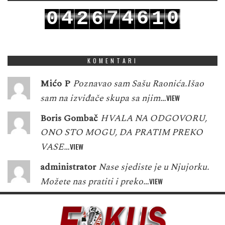
4
7
4
6
0
0
2
6
1
5
8
5
7
1
1
3
7
2
KOMENTARI
Mićo P
Poznavao sam Sašu Raonića.Išao
sam na izviđače skupa sa njim…
VIEW
Boris Gombač
HVALA NA ODGOVORU,
ONO STO MOGU, DA PRATIM PREKO
VASE…
VIEW
administrator
Nase sjediste je u Njujorku.
Možete nas pratiti i preko…
VIEW